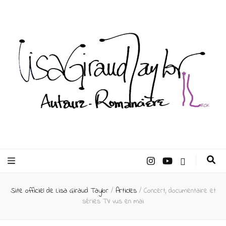
Lisa Giraud
Taylor –
Site officiel de Lisa Giraud Taylor
/
Articles
/
Concert, documentaire et
Auteur
séries TV vus en mai