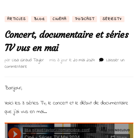
ARTICLES
BLOG
CINÉMA
PODCAST
SÉRIESTV
Concert, documentaire et séries
TV vus en mai
par
Lisa Giraud Taylor
mis à jour le
20 mai 2024
Laisser un
sur
commentaire
Concert,
documentaire
et
Bonjour,
séries
TV
Voici les 3 séries Tv, le concert et le début de documentaire
vus
que j’ai vus en mai…
en
mai