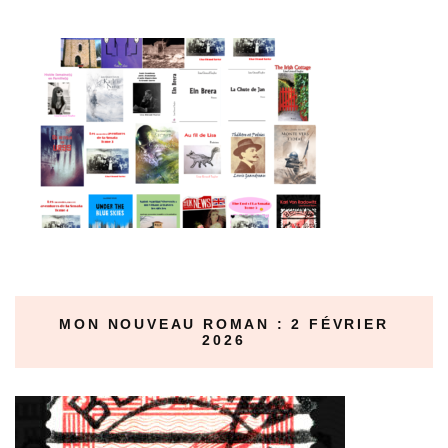
MON NOUVEAU ROMAN : 2 FÉVRIER
2026