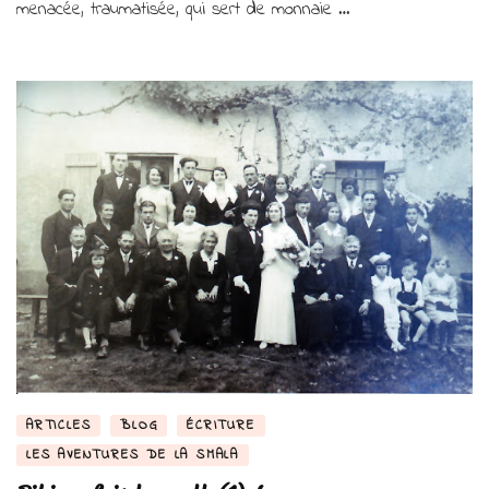
menacée, traumatisée, qui sert de monnaie …
ARTICLES
BLOG
ÉCRITURE
LES AVENTURES DE LA SMALA