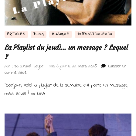
ARTICLES
BLOG
MUSIQUE
PLAYLISTDUJEUDI
La Playlist du jeudi… un message ? Lequel
?
par
Lisa Giraud Taylor
mis à jour le
22 mars 2025
Laisser un
sur
commentaire
La
Bonjour, Voici la playlist de la semaine qui porte un message,
Playlist
du
mais lequel ? xx Lisa
jeudi…
un
message
?
Lequel
?