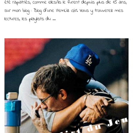
été rapatriés, comme elles/ils le furent depuis plus de 15 ans,
sur mon blog : Blog d’une ItemLiz Girl. Vous y trouverez mes
lectures, les playlists du …