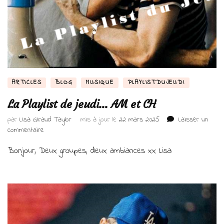
ARTICLES
BLOG
MUSIQUE
PLAYLISTDUJEUDI
La Playlist de jeudi… AM et CH
par
Lisa Giraud Taylor
mis à jour le
22 mars 2025
Laisser un
sur
commentaire
La
Bonjour, Deux groupes, deux ambiances xx Lisa
Playlist
de
jeudi…
AM
et
CH