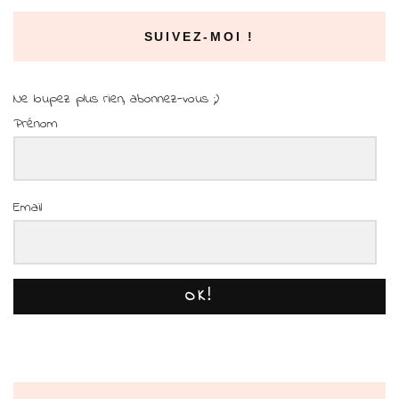
SUIVEZ-MOI !
Ne loupez plus rien, abonnez-vous ;)
Prénom
Email
OK!