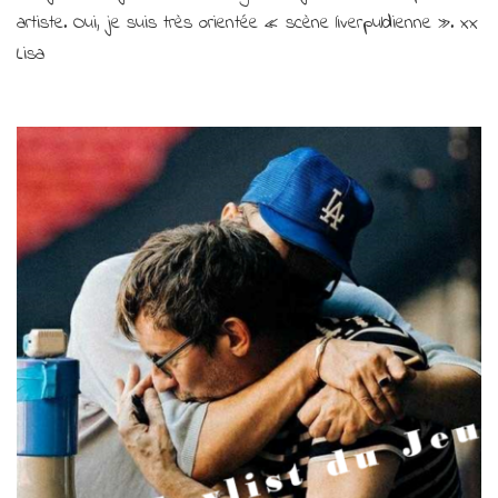
du
artiste. Oui, je suis très orientée « scène liverpuldienne ». xx
jeudi…
Lisa
la
fan
girl
de
base