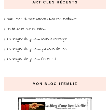
ARTICLES RÉCENTS
Voici mon dernier roman : Karl Von Radowitz
Petit point sur ce site….
La Playlist du jeudi… mois à message
La Playlist du jeudi…. joli mois de mai
La Playlist de jeudi… AM et CH
MON BLOG ITEMLIZ