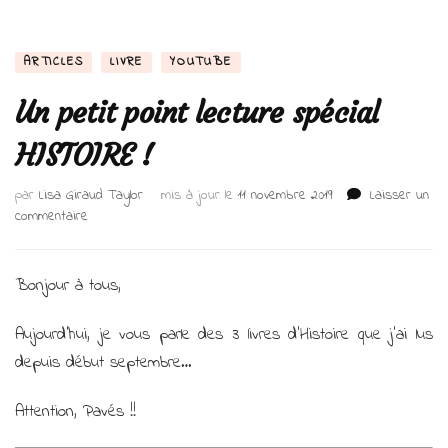
ARTICLES
LIVRE
YOUTUBE
Un petit point lecture spécial
HISTOIRE !
par
Lisa Giraud Taylor
mis à jour le
11 novembre 2019
Laisser un
sur
commentaire
Un
petit
point
Bonjour à tous,
lecture
spécial
Aujourd’hui, je vous parle des 3 livres d’Histoire que j’ai lus
HISTOIRE
depuis début septembre…
!
Attention, Pavés !!