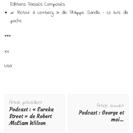
Editions Passés Composés
« Retour à Lemberg » de Philippe Sands – Le livre de
poche
***
xx
Lisa
Navigation
Article précédent
d'article
Article suivant
Podcast : « Eureka
Podcast : George et
Street » de Robert
moi…
McLiam Wilson