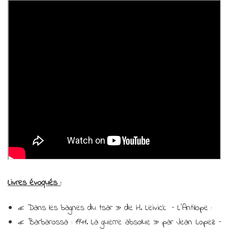
Livres évoqués :
« Dans les bagnes du tsar » de H. Leivick – L’Antilope :
« Barbarossa : 1941. La guerre absolue » par Jean Lopez –