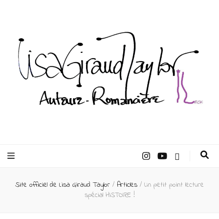
Lisa Giraud
Taylor –
Site officiel de Lisa Giraud Taylor
/
Articles
/
Un petit point lecture
Auteur
spécial HISTOIRE !