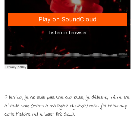
Attention, je ne suis pas une conteuse, je déteste, même, lire
à haute voix (merci à ma légère dyslexie) mais j’ai beaucoup
cette histoire (et le ballet tiré de…).