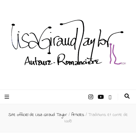
Lisa Giraud
Taylor –
Site officiel de Lisa Giraud Taylor
/
Articles
/
Traditions et conte de
Auteur
Noël