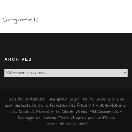
[instagram-feed]
ARCHIVES
Archives
Tous droits réservés - Lisa Giraud Taylor ; les photos de ce site ne
sont pas libres de droits. Application des Article X & XI de la déclaration
des Droits de l'Homme et du Citoyen 26 août 1789.
Blossom Chic -
Développé par
Blossom Themes
.Propulsé par
WordPress
.
Politique de confidentialité