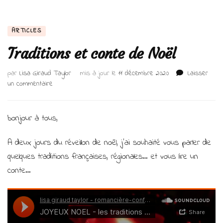
ARTICLES
Traditions et conte de Noël
par
Lisa Giraud Taylor
mis à jour le
11 décembre 2020
Laisser
sur
un commentaire
Traditions
et
conte
bonjour à tous,
de
Noël
A deux jours du réveillon de noël, j’ai souhaité vous parler de
quelques traditions françaises, régionales… et vous lire un
conte…