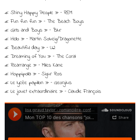
« Shiny Happy People » – REM
« Fun fun fun » – The Beach Boys
« Girls and Boys » – Blur
« Hello » – Martin Solveig/Dragonette
« Beautiful day » – U2
« Dreaming of You » – The Coral
« Rearrange » – Miles Kane
« Hoppipolla » – Sigur Ros
« Le lycée papillon » – Georgius
« Le jouet extraordinaire » – Claude François