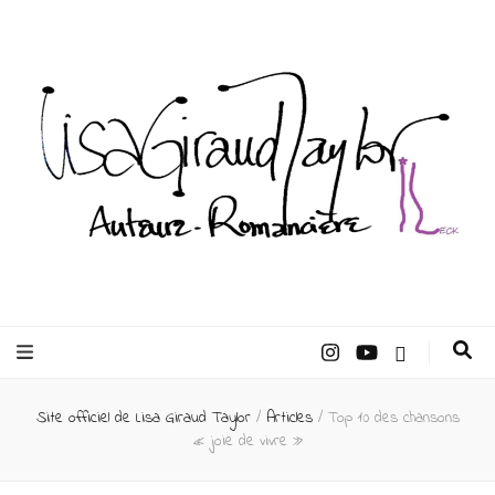
Lisa Giraud
Taylor –
Site officiel de Lisa Giraud Taylor
/
Articles
/
Top 10 des chansons
Auteur
« joie de vivre »