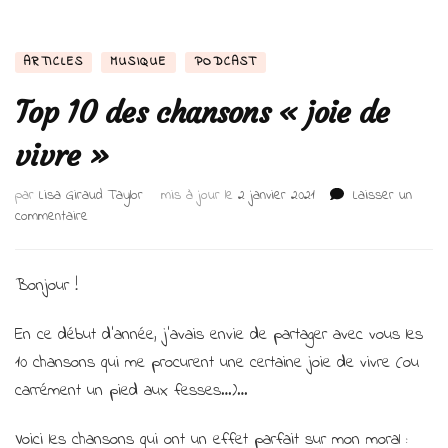
ARTICLES
MUSIQUE
PODCAST
Top 10 des chansons « joie de
vivre »
par
Lisa Giraud Taylor
mis à jour le
2 janvier 2021
Laisser un
sur
commentaire
Top
10
des
Bonjour !
chansons
« joie
En ce début d’année, j’avais envie de partager avec vous les
de
10 chansons qui me procurent une certaine joie de vivre (ou
vivre »
carrément un pied aux fesses…)…
Voici les chansons qui ont un effet parfait sur mon moral :