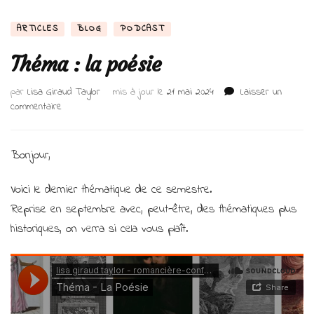
ARTICLES
BLOG
PODCAST
Théma : la poésie
par
Lisa Giraud Taylor
mis à jour le
21 mai 2024
Laisser un
sur
commentaire
Théma
:
la
Bonjour,
poésie
Voici le dernier thématique de ce semestre.
Reprise en septembre avec, peut-être, des thématiques plus
historiques, on verra si cela vous plaît.