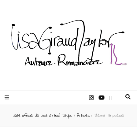
Lisa Giraud
Taylor –
Site officiel de Lisa Giraud Taylor
/
Articles
/
Théma : la poésie
Auteur