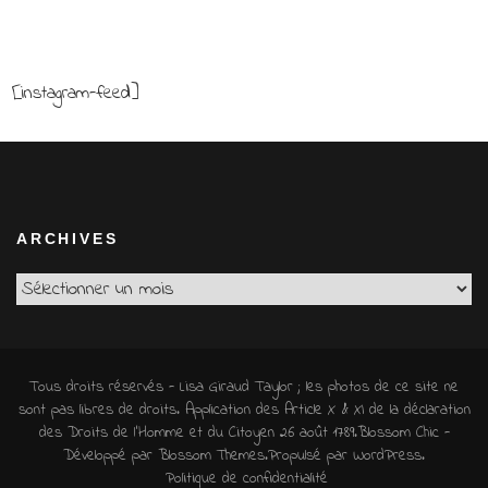
[instagram-feed]
ARCHIVES
Archives
Tous droits réservés - Lisa Giraud Taylor ; les photos de ce site ne
sont pas libres de droits. Application des Article X & XI de la déclaration
des Droits de l'Homme et du Citoyen 26 août 1789.
Blossom Chic -
Développé par
Blossom Themes
.Propulsé par
WordPress
.
Politique de confidentialité