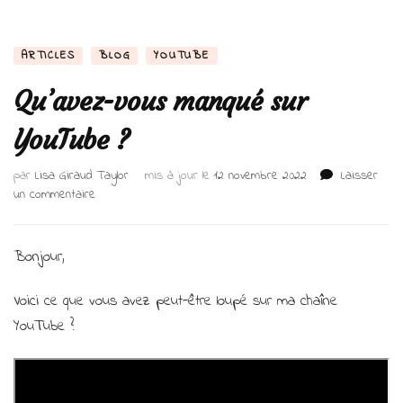
ARTICLES
BLOG
YOUTUBE
Qu’avez-vous manqué sur
YouTube ?
par
Lisa Giraud Taylor
mis à jour le
12 novembre 2022
Laisser
sur
un commentaire
Qu’avez-
vous
manqué
Bonjour,
sur
YouTube
Voici ce que vous avez peut-être loupé sur ma chaîne
?
YouTube ?