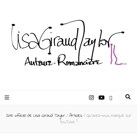
Lisa Giraud
Taylor –
Site officiel de Lisa Giraud Taylor
/
Articles
/
Qu’avez-vous manqué sur
Auteur
YouTube ?