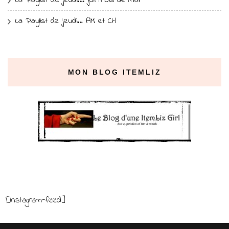
La Playlist du jeudi…. joli mois de mai
La Playlist de jeudi… AM et CH
MON BLOG ITEMLIZ
[instagram-feed]