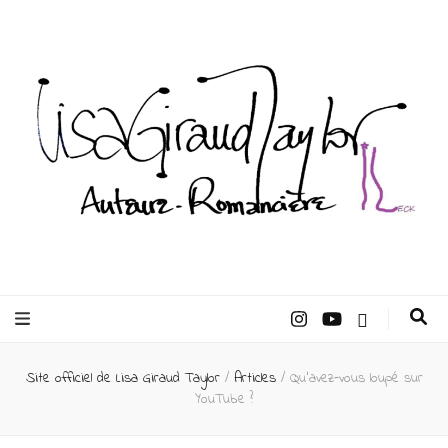
Lisa Giraud
Taylor –
Site officiel de Lisa Giraud Taylor
/
Articles
/
Qu’avez-vous loupé sur
Auteur
YouTube ?