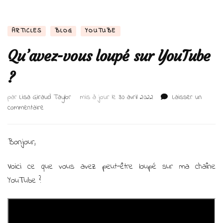
ARTICLES
BLOG
YOUTUBE
Qu’avez-vous loupé sur YouTube
?
par
Lisa Giraud Taylor
mis à jour le
30 avril 2022
Laisser un
sur
commentaire
Qu’avez-
vous
loupé
Bonjour,
sur
YouTube
Voici ce que vous avez peut-être loupé sur ma chaîne
?
YouTube ?