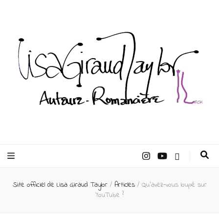
Lisa Giraud
Taylor –
Site officiel de Lisa Giraud Taylor
/
Articles
/
Qu’avez-vous loupé sur
Auteur
YouTube ?