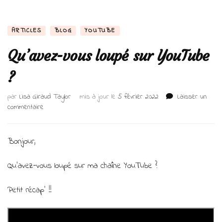
ARTICLES
BLOG
YOUTUBE
Qu’avez-vous loupé sur YouTube
?
par
Lisa Giraud Taylor
mis à jour le
5 février 2022
Laisser un
sur
commentaire
Qu’avez-
vous
loupé
Bonjour,
sur
YouTube
Qu’avez-vous loupé sur ma chaîne YouTube ?
?
Petit récap’ !!