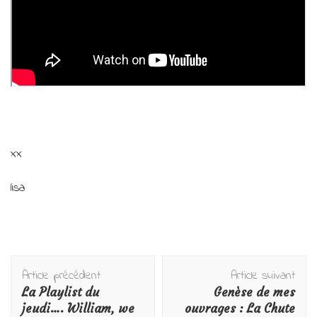
xx
lisa
Navigation
Article précédent
Article suivant
d'article
La Playlist du
Genèse de mes
jeudi…. William, we
ouvrages : La Chute