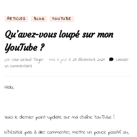
ARTICLES
BLOG
YOUTUBE
Qu’avez-vous loupé sur mon
YouTube ?
par
Lisa Giraud Taylor
mis à jour le
27 décembre 2021
Laisser
sur
un commentaire
Qu’avez-
vous
loupé
Hello,
sur
mon
YouTube
?
Voici le dernier point update sur ma chaîne YouTube !
N’hésitez pas à aller commenter, mettre un pouce positif ou,