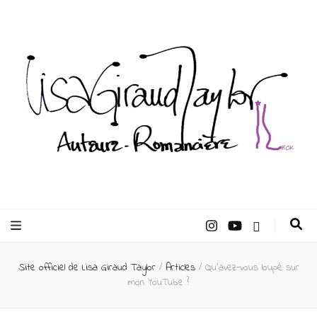
Lisa Giraud
Taylor –
Site officiel de Lisa Giraud Taylor
/
Articles
/
Qu’avez-vous loupé sur
Auteur
mon YouTube ?