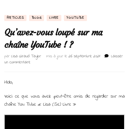
ARTICLES
BLOG
LIVRE
YOUTUBE
Qu’avez-vous loupé sur ma
chaîne YouTube ! ?
par
Lisa Giraud Taylor
mis à jour le
26 septembre 2021
Laisser
sur
un commentaire
Qu’avez-
vous
loupé
Hello,
sur
ma
Voici ce que vous avez peut-être omis de regarder sur ma
chaîne
chaîne You Tube « Lisa (Se) Livre »
YouTube
!
?