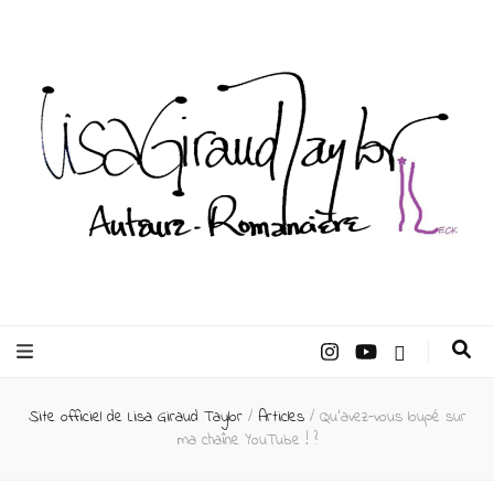
Lisa Giraud
Taylor –
Site officiel de Lisa Giraud Taylor
/
Articles
/
Qu’avez-vous loupé sur
Auteur
ma chaîne YouTube ! ?