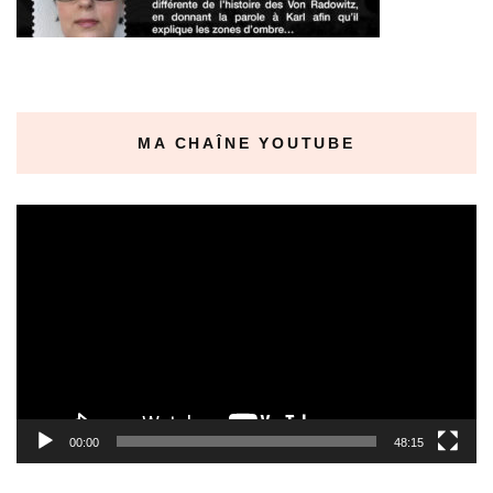
MA CHAÎNE YOUTUBE
Lecteur
vidéo
00:00
48:15