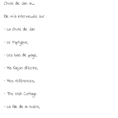
Chute de Jan »…
tout
de
Elle m’a interviewée sur :
suite »…
– La chute de Jan
– Le triptyque,
– Les bas de page,
– Ma façon d’écrire,
– Mes références,
– The Irish Cottage
– La fille de la rivière,