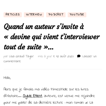
ARTICLES
INTERVIEW
PODCAST
YOUTUBE
Quand un auteur s’invite à
« devine qui vient t’interviewer
tout de suite »…
par
Lisa Giraud Taylor
mis à jour le
12 août 2020
Laisser un
sur
commentaire
Quand
un
auteur
Hello,
s’invite
à
Alors que je filmais ma vidéo trimestrielle sur les livres
« devine
d’Histoire….
Sylvie Etient
, auteure, est venue me rejoindre
qui
vient
pour me parler de sa dernière lecture : mon roman « La
t’interviewer