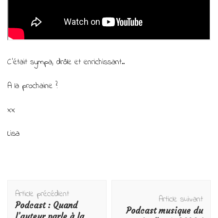
C’était sympa, drôle et enrichissant..
A la prochaine ?
xx
Lisa
Navigation
Article précédent
d'article
Article suivant
Podcast : Quand
Podcast musique du
l’auteur parle à la