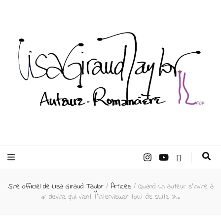
Lisa Giraud
Taylor –
Site officiel de Lisa Giraud Taylor
/
Articles
/
Quand un auteur s’invite à
Auteur
« devine qui vient t’interviewer tout de suite »…