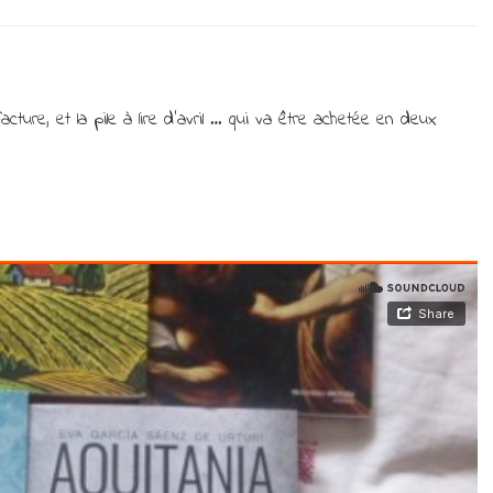
Point
lecture
de
mars
et
cture, et la pile à lire d’avril … qui va être achetée en deux
pile
à
lire
d’avril