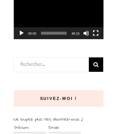
vidéo
00:00
48:15
Rechercher :
SUIVEZ-MOI !
Ne loupez plus rien, abonnez-vous ;)
Prénom
Email