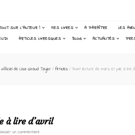
 Taylor – Auteur
TOUT SUR L’AUTEUR !
MES LIVRES
A PARAÎTRE
LES AVE
EUDI
ARTICLES LIVRESQUES
BLOG
ACTUALITÉS
PRE
 officiel de Lisa Giraud Taylor
/
Articles
/
Point lecture de mars et pile à lire d’
 à lire d’avril
sur
Laisser un commentaire