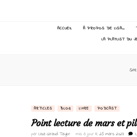
Lisa Giraud
ACCUEIL
À PROPOS DE LISA…
LA PLAYLIST DU J
Site
ARTICLES
BLOG
LIVRE
PODCAST
Point lecture de mars et pile
par
Lisa Giraud Taylor
mis à jour le
25 mars 2023