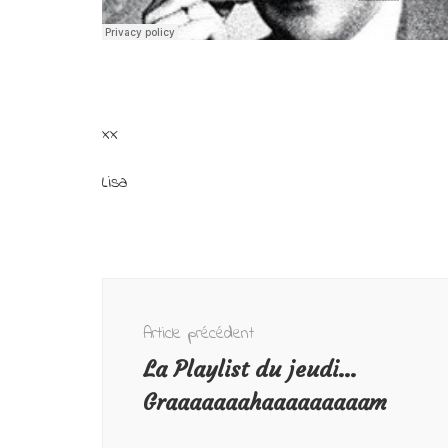
xx
Lisa
Navigation
d'article
Article précédent
La Playlist du jeudi…
Graaaaaaahaaaaaaaaam