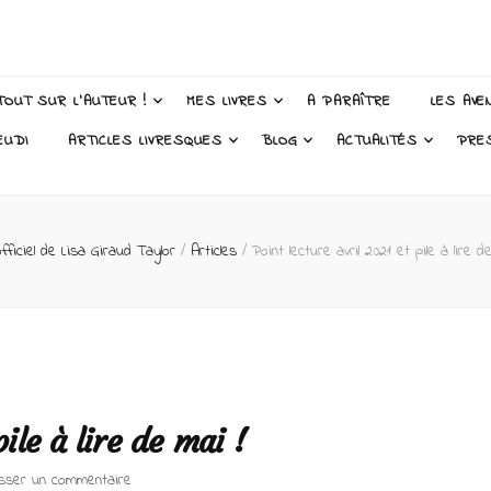
 Taylor – Auteur
TOUT SUR L’AUTEUR !
MES LIVRES
A PARAÎTRE
LES AVE
EUDI
ARTICLES LIVRESQUES
BLOG
ACTUALITÉS
PRE
fficiel de Lisa Giraud Taylor
/
Articles
/
Point lecture avril 2021 et pile à lire d
ile à lire de mai !
sur
isser un commentaire