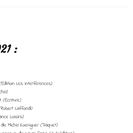
Point
lecture
avril
2021
et
pile
à
21 :
lire
de
mai
!
(Edition Les interférences)
hel)
 (Ecriture)
(Robert Laffond)
nce Loisirs)
 de Michel Koeniguer (Paquet)