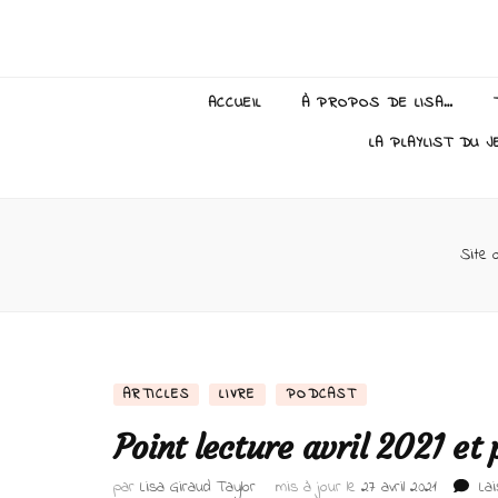
Lisa Giraud
ACCUEIL
À PROPOS DE LISA…
LA PLAYLIST DU J
Site o
ARTICLES
LIVRE
PODCAST
Point lecture avril 2021 et p
par
Lisa Giraud Taylor
mis à jour le
27 avril 2021
La