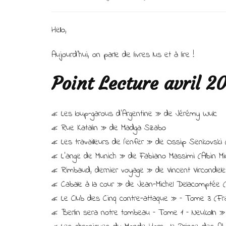
Hello,
Aujourd’hui, on parle de livres lus et à lire !
Point Lecture avril 20
« Les loup-garous d’Argentine » de Jérémy Wulc
« Rue Katalin » de Madga Szabo
« Les travailleurs de l’enfer » de Ossip Senkovski 
« L’ange de Munich » de Fabiano Massimi (Albin Mic
« Rimbaud, dernier voyage » de Vincent Vircondelet
« Cabale à la cour » de Jean-Michel Delacomptée 
« Le Club des Cinq contre-attaque » – Tome 3 (Fra
« Berlin sera notre tombeau – Tome 1 – Neukolln »