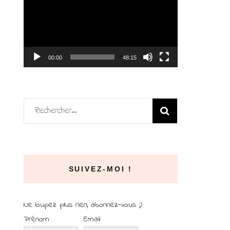
vidéo
00:00
48:15
Rechercher :
SUIVEZ-MOI !
Ne loupez plus rien, abonnez-vous ;)
Prénom
Email