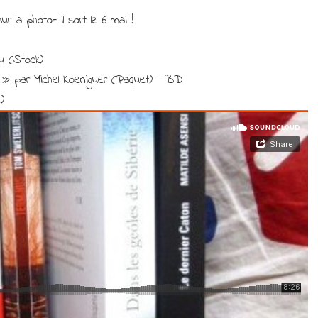
 la photo- il sort le 6 mai !
u (Stock)
 » par Michel Koeniguer (Paquet) – BD
)