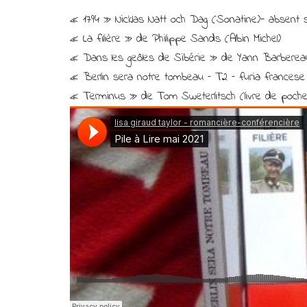
« 1794 » Nicklas Natt och Dag (Sonatine)- absent sur
« La filière » de Philippe Sands (Albin Michel)
« Dans les geôles de Sibérie » de Yann Barberea
« Berlin sera notre tombeau – T2 – furia francese
« Terminus » de Tom Sweterlitsch (livre de poche