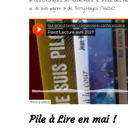
« Les chroniques du Monde-Hors : le Prince des A
« Je suis pilgrim » de Terry Hayes (Poche)
Pile à Lire en mai !