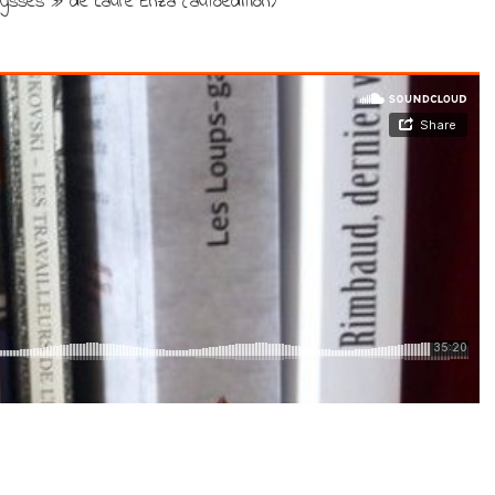
bysses » de Laure Enza (autoédition)