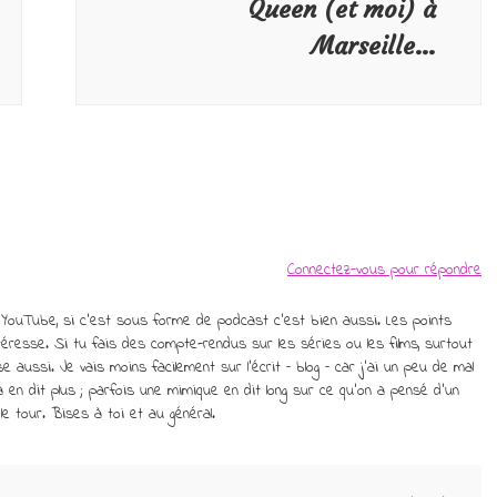
Queen (et moi) à
Marseille…
Connectez-vous pour répondre
os YouTube, si c’est sous forme de podcast c’est bien aussi. Les points
’intéresse. Si tu fais des compte-rendus sur les séries ou les films, surtout
 aussi. Je vais moins facilement sur l’écrit – blog – car j’ai un peu de mal
ça en dit plus ; parfois une mimique en dit long sur ce qu’on a pensé d’un
t le tour. Bises à toi et au général.