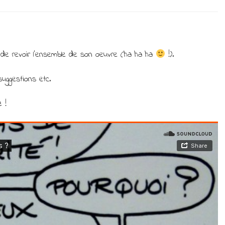
Podcast
:
quel
avenir
pour….
et de revoir l’ensemble de son oeuvre (ha ha ha
!).
uggestions etc.
 !