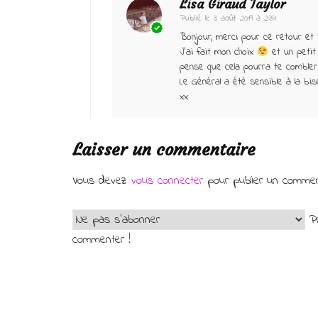
Lisa Giraud Taylor
Publié le
3 août 2019 à 2:34
Bonjour, merci pour ce retour et
J’ai fait mon choix
et un petit 
pense que cela pourra te combler
Le Général a été sensible à la bise
xx
Laisser un commentaire
Vous devez
vous connecter
pour publier un commen
Pr
commenter !