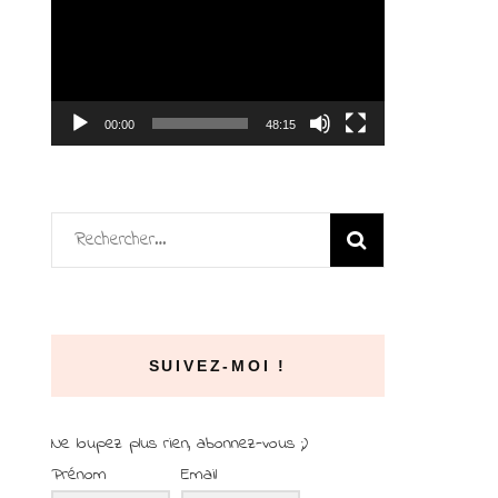
vidéo
00:00
48:15
Rechercher :
SUIVEZ-MOI !
Ne loupez plus rien, abonnez-vous ;)
Prénom
Email