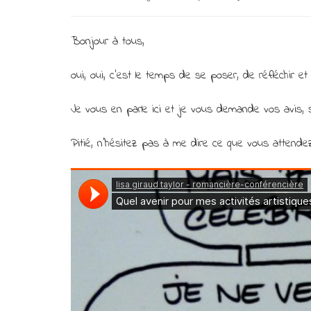
Bonjour à tous,
oui, oui, c’est le temps de se poser, de réfléchir 
Je vous en parle ici et je vous demande vos avis, s
Pitié, n’hésitez pas à me dire ce que vous attendez