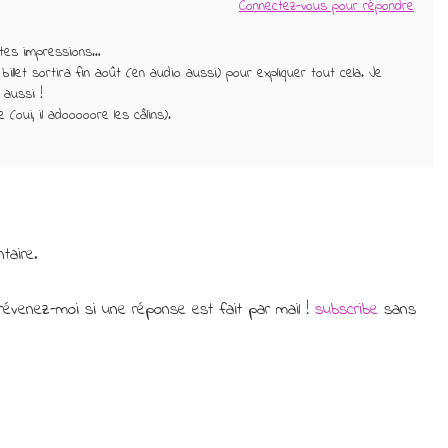
Connectez-vous pour répondre
 tes impressions…
billet sortira fin août (en audio aussi) pour expliquer tout cela. Je
 aussi !
 (oui, il adooooore les câlins).
taire.
évenez-moi si une réponse est fait par mail !
subscribe
sans