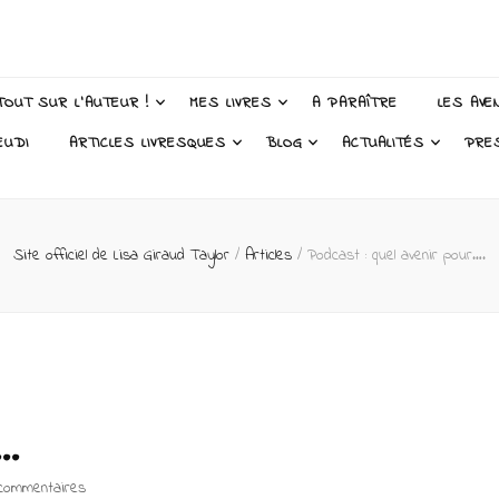
 Taylor – Auteur
TOUT SUR L’AUTEUR !
MES LIVRES
A PARAÎTRE
LES AVE
EUDI
ARTICLES LIVRESQUES
BLOG
ACTUALITÉS
PRE
Site officiel de Lisa Giraud Taylor
/
Articles
/
Podcast : quel avenir pour….
….
sur
commentaires