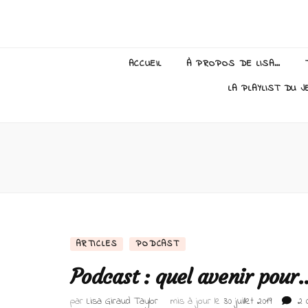
Lisa Giraud
ACCUEIL
À PROPOS DE LISA…
LA PLAYLIST DU J
ARTICLES
PODCAST
Podcast : quel avenir pour
par
Lisa Giraud Taylor
mis à jour le
30 juillet 2019
2 