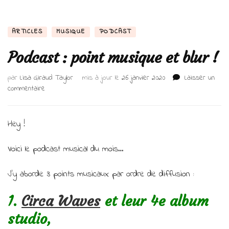
ARTICLES
MUSIQUE
PODCAST
Podcast : point musique et blur !
par
Lisa Giraud Taylor
mis à jour le
26 janvier 2020
Laisser un
sur
commentaire
Podcast
:
point
Hey !
musique
et
Voici le podcast musical du mois…
blur
!
J’y aborde 3 points musicaux par ordre de diffusion :
1.
Circa Waves
et leur 4e album
studio,