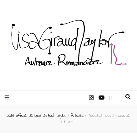
Lisa Giraud
Taylor –
Site officiel de Lisa Giraud Taylor
/
Articles
/
Podcast : point musique
Auteur
et blur !