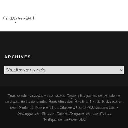
[instagram-feed]
ARCHIVES
Archives
Tous droits réservés - Lisa Giraud Taylor ; les photos de ce site ne
sont pas libres de droits. Application des Article X & XI de la déclaration
des Droits de l'Homme et du Citoyen 26 août 1789.
Blossom Chic -
Développé par
Blossom Themes
.Propulsé par
WordPress
.
Politique de confidentialité