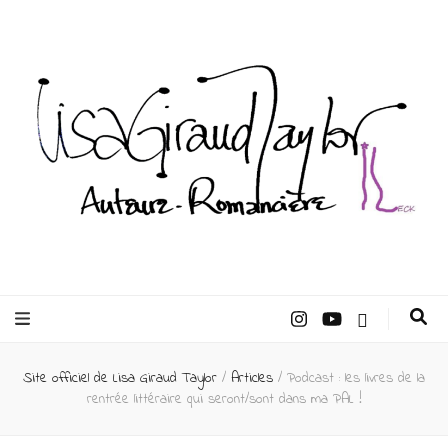
Lisa Giraud
Taylor –
Site officiel de Lisa Giraud Taylor
/
Articles
/
Podcast : les livres de la
Auteur
rentrée littéraire qui seront/sont dans ma PAL !