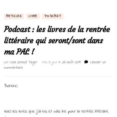
ARTICLES
LIVRE
PODCAST
Podcast : les livres de la rentrée
littéraire qui seront/sont dans
ma PAL !
par
Lisa Giraud Taylor
mis à jour le
26 août 2019
Laisser un
sur
commentaire
Podcast
:
les
Bonour,
livres
de
la
rentrée
Voici les livres que j’ai lus et vais lire pour la rentrée littéraire
littéraire
qui