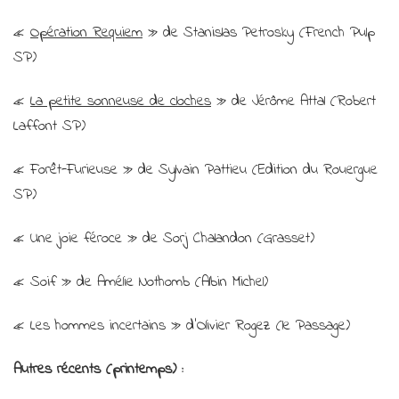
«
Opération Requiem
» de Stanislas Petrosky (French Pulp
SP)
«
La petite sonneuse de cloches
» de Jérôme Attal (Robert
Laffont SP)
« Forêt-Furieuse » de Sylvain Pattieu (Edition du Rouergue
SP)
« Une joie féroce » de Sorj Chalandon (Grasset)
« Soif » de Amélie Nothomb (Albin Michel)
« Les hommes incertains » d’Olivier Rogez (le Passage)
Autres récents (printemps) :