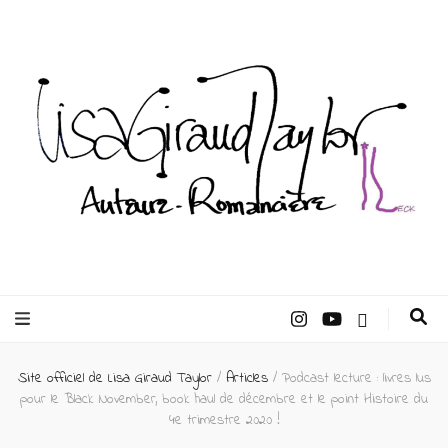
Lisa Giraud
Taylor –
Site officiel de Lisa Giraud Taylor
/
Articles
/
Podcast lecture : livres lus
Auteur
pour le Black November, book haul de décembre et le point Histoire du
4e trimestre 2020 !