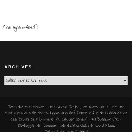
[instagram-feed]
ARCHIVES
Archives
Tous droits réservés - Lisa Giraud Taylor ; les photos de ce site ne
sont pas libres de droits. Application des Article X & XI de la déclaration
des Droits de l'Homme et du Citoyen 26 août 1789.
Blossom Chic -
Développé par
Blossom Themes
.Propulsé par
WordPress
.
Politique de confidentialité