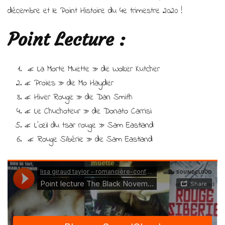
pour
décembre et le Point Histoire du 4e trimestre 2020 !
le
Black
November,
Point Lecture :
book
haul
de
« La Morte Muette » de Wolker Kutcher
décembre
« Proies » de Mo Hayder
et
le
« Hiver Rouge » de Dan Smith
point
« Le Chuchoteur » de Donato Carrisi
Histoire
« L’œil du tsar rouge » Sam Eastland
du
4e
« Rouge Sibérie » de Sam Eastland
trimestre
2020
!