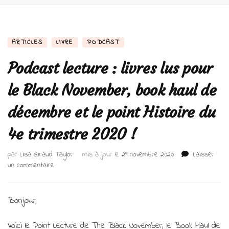
ARTICLES
LIVRE
PODCAST
Podcast lecture : livres lus pour
le Black November, book haul de
décembre et le point Histoire du
4e trimestre 2020 !
par
Lisa Giraud Taylor
mis à jour le
29 novembre 2020
Laisser
sur
un commentaire
Podcast
lecture
:
Bonjour,
livres
lus
Voici le Point Lecture de The Black November, le Book Haul de