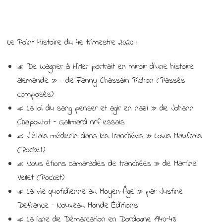
Le Point Histoire du 4e trimestre 2020 :
« De Wagner à Hitler portrait en miroir d’une histoire
allemande » – de Fanny Chassain Pichon (Passés
composés)
« La loi du sang penser et agir en nazi » de Johann
Chapoutot – Gallimard nrf essais
« J’étais médecin dans les tranchées » Louis Maufrais
(Pocket)
« Nous étions camarades de tranchées » de Martine
Veillet (Pocket)
« La vie quotidienne au Moyen-Âge » par Justine
Defrance – Nouveau Monde Éditions
« La ligne de Démarcation en Dordogne 1940-43