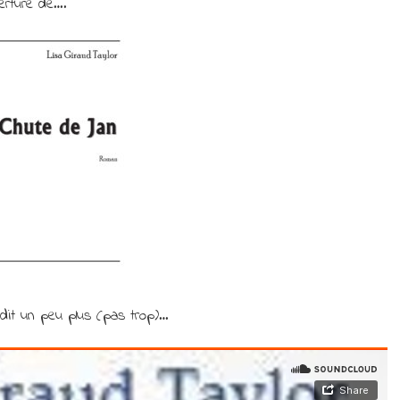
erture de….
 dit un peu plus (pas trop)…