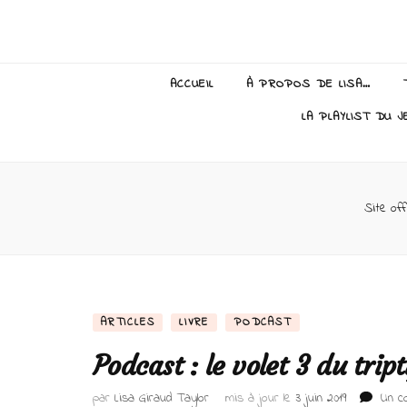
Lisa Giraud
ACCUEIL
À PROPOS DE LISA…
LA PLAYLIST DU J
Site off
ARTICLES
LIVRE
PODCAST
Podcast : le volet 3 du tri
par
Lisa Giraud Taylor
mis à jour le
3 juin 2019
Un c