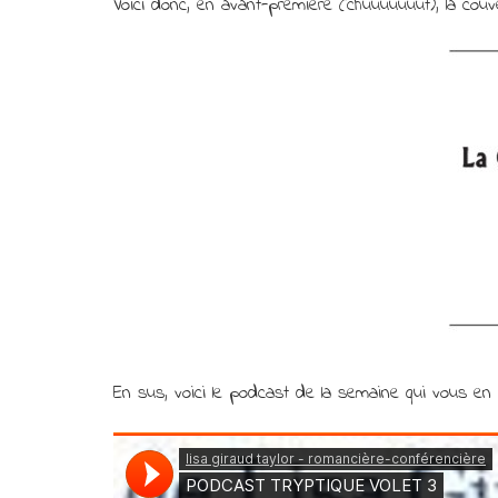
Voici donc, en avant-première (chuuuuuuut), la couv
En sus, voici le podcast de la semaine qui vous en