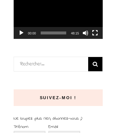
vidéo
00:00
48:15
Rechercher :
SUIVEZ-MOI !
Ne loupez plus rien, abonnez-vous ;)
Prénom
Email