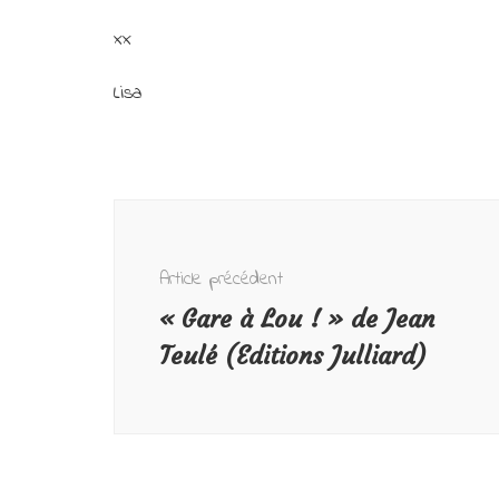
xx
Lisa
Navigation
d'article
Article précédent
« Gare à Lou ! » de Jean
Teulé (Editions Julliard)