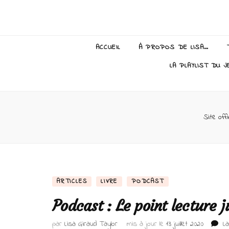
Lisa Giraud
ACCUEIL
À PROPOS DE LISA…
LA PLAYLIST DU J
Site offi
ARTICLES
LIVRE
PODCAST
Podcast : Le point lecture ju
par
Lisa Giraud Taylor
mis à jour le
13 juillet 2020
L