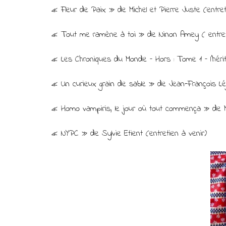
« Fleur de Paix » de Michel et Pierre Juste (entreti
« Tout me ramène à toi » de Ninon Amey ( entreti
« Les Chroniques du Monde – Hors : Tome 1 – l’héri
« Un curieux grain de sable » de Jean-François Lég
« Homo vampiris, le jour où tout commença » de Ma
« NYPC » de Sylvie Etient (entretien à venir)