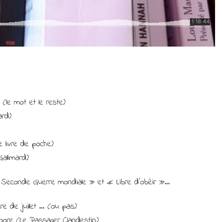
(le mot et le reste)
ard)
 livre de poche)
allimard)
Seconde Guerre mondiale » et « Libre d’obéir »…
ure de juillet … (ou pas)
oore (Le Passager Clandestin)