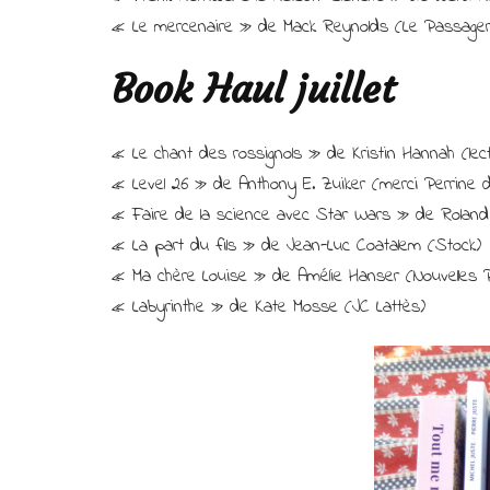
« Le mercenaire » de Mack Reynolds (Le Passager 
Book Haul juillet
« Le chant des rossignols » de Kristin Hannah (le
« Level 26 » de Anthony E. Zuiker (merci Perrine
« Faire de la science avec Star Wars » de Roland L
« La part du fils » de Jean-Luc Coatalem (Stock)
« Ma chère Louise » de Amélie Hanser (Nouvelles 
« Labyrinthe » de Kate Mosse (JC Lattès)