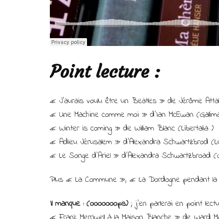
Point lecture :
« J’aurais voulu être un Beatles » de Jérôme Attal 
« Une Machine comme moi » d’Ian McEwan (Gallim
« Winter is coming » de William Blanc (Libertalia )
« Adieu Jérusalem » d’Alexandra Schwartzbrod (Le
« Le Songe d’Ariel » d’Alexandra Schwartzbroad (G
Plus « La Commune », « La Dordogne pendant la 
Il manque : (ooooooops)
; j’en parlerai en point lect
« Frank Merriwell à la Maison Blanche » de Ward M