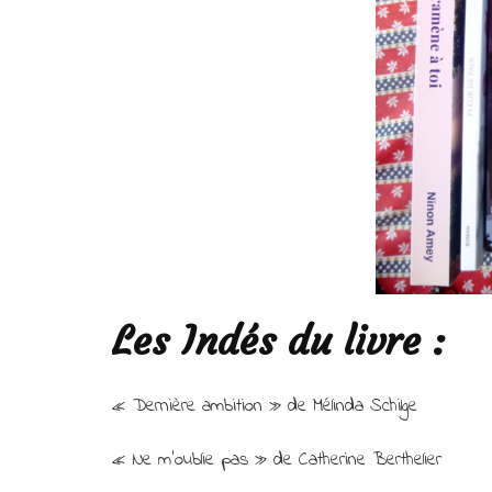
Les Indés du livre :
« Dernière ambition » de Mélinda Schilge
« Ne m’oublie pas » de Catherine Berthelier