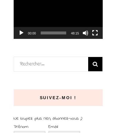
vidéo
00:00
48:15
Rechercher :
SUIVEZ-MOI !
Ne loupez plus rien, abonnez-vous ;)
Prénom
Email