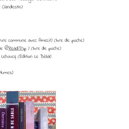
Clandestin)
cture commune avec AmeLit) (livre de poche)
 de @
ReadTrip
) (livre de poche)
ehoucq (Edition Le Bélial)
Plumes)