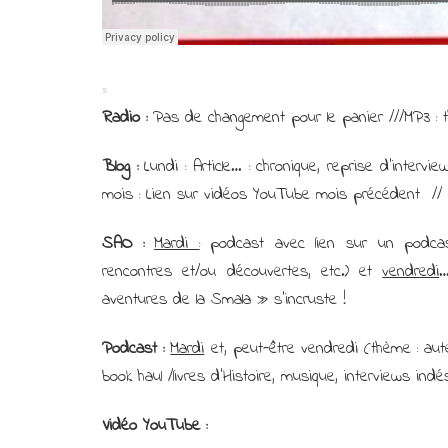
s
Radio :
Pas de changement pour le panier ///MP3 : 
Blog :
Lundi : Article… : chronique, reprise d’intervie
mois : Lien sur vidéos YouTube mois précédent //
SAO :
Mardi :
podcast avec lien sur un podcast 
rencontres et/ou découvertes, etc.) et
vendredi
…
aventures de la Smala » s’incruste !
Podcast :
Mardi
et, peut-être vendredi (thème : aute
book haul /livres d’Histoire, musique, interviews indé
Vidéo YouTube :