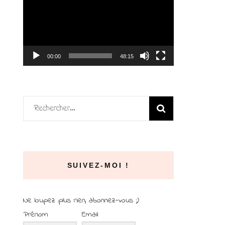
vidéo
00:00
48:15
Rechercher :
SUIVEZ-MOI !
Ne loupez plus rien, abonnez-vous ;)
Prénom
Email