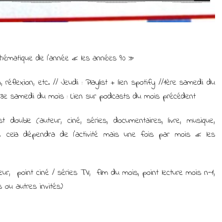
thématique de l’année « les années 90 »
w, réflexion, etc. // Jeudi : Playlist + lien spotify //1ère samedi du
 3e samedi du mois : Lien sur podcasts du mois précédent
double (auteur, ciné, séries, documentaires, livre, musique,
 cela dépendra de l’activité mais une fois par mois « les
ur, point ciné / séries TV, film du mois, point lecture mois n-1,
s ou autres invités)