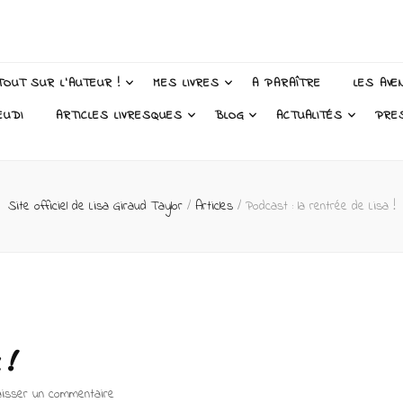
 Taylor – Auteur
TOUT SUR L’AUTEUR !
MES LIVRES
A PARAÎTRE
LES AVE
EUDI
ARTICLES LIVRESQUES
BLOG
ACTUALITÉS
PRE
Site officiel de Lisa Giraud Taylor
/
Articles
/
Podcast : la rentrée de Lisa !
 !
sur
aisser un commentaire