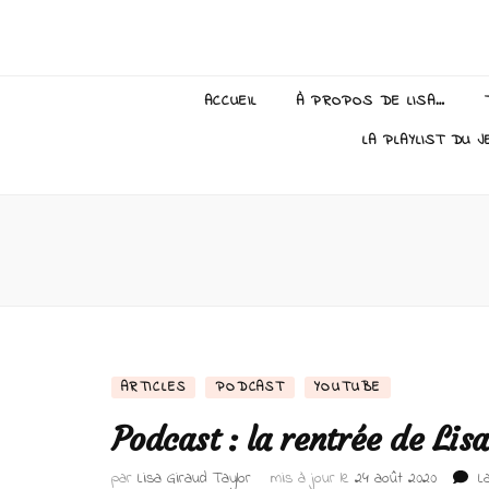
Lisa Giraud
ACCUEIL
À PROPOS DE LISA…
LA PLAYLIST DU J
ARTICLES
PODCAST
YOUTUBE
Podcast : la rentrée de Lisa
par
Lisa Giraud Taylor
mis à jour le
24 août 2020
L