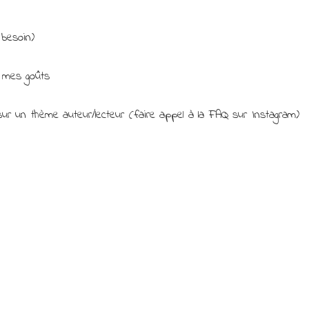
 besoin)
à mes goûts
ur un thème auteur/lecteur (faire appel à la FAQ sur Instagram)