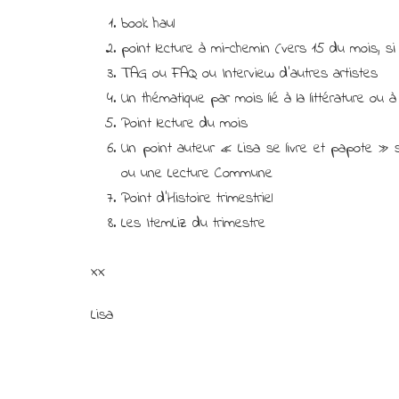
book haul
point lecture à mi-chemin (vers 15 du mois, si
TAG ou FAQ ou Interview d’autres artistes
Un thématique par mois lié à la littérature ou 
Point lecture du mois
Un point auteur « Lisa se livre et papote » s
ou une Lecture Commune
Point d’Histoire trimestriel
Les ItemLiz du trimestre
xx
Lisa