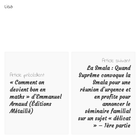
Lisa
Navigation
Article suivant
d'article
La Smala : Quand
Article précédent
Suprême convoque la
« Comment on
Smala pour une
devient bon en
réunion d’urgence et
maths » d’Emmanuel
en profite pour
Arnaud (Éditions
annoncer le
Métailié)
séminaire familial
sur un sujet « délicat
» – 1ère partie