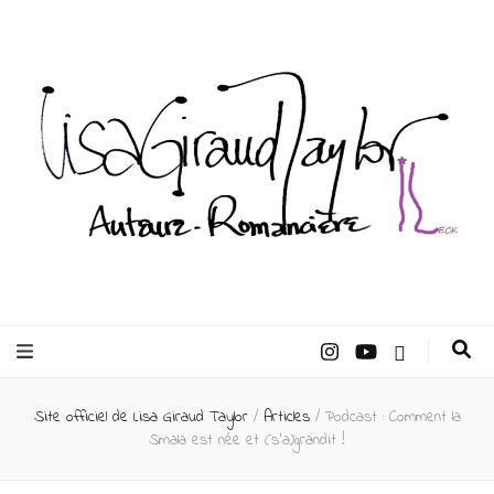
Lisa Giraud
Taylor –
Site officiel de Lisa Giraud Taylor
/
Articles
/
Podcast : Comment la
Auteur
Smala est née et (s’a)grandit !