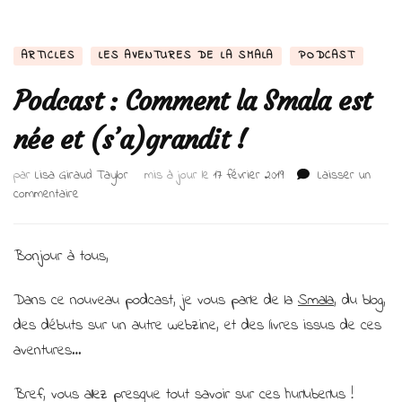
ARTICLES
LES AVENTURES DE LA SMALA
PODCAST
Podcast : Comment la Smala est
née et (s’a)grandit !
par
Lisa Giraud Taylor
mis à jour le
17 février 2019
Laisser un
sur
commentaire
Podcast
:
Comment
Bonjour à tous,
la
Smala
Dans ce nouveau podcast, je vous parle de la
Smala
, du blog,
est
des débuts sur un autre webzine, et des livres issus de ces
née
et
aventures…
(s’a)grandit
!
Bref, vous allez presque tout savoir sur ces hurluberlus !