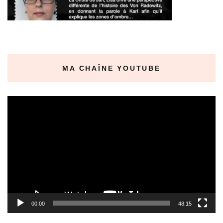
MA CHAÎNE YOUTUBE
Lecteur
vidéo
00:00
48:15