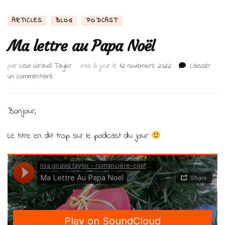
ARTICLES
BLOG
PODCAST
Ma lettre au Papa Noël
par
Lisa Giraud Taylor
mis à jour le
12 novembre 2022
Laisser
sur
un commentaire
Ma
lettre
au
Bonjour,
Papa
Noël
Le titre en dit trop sur le podcast du jour