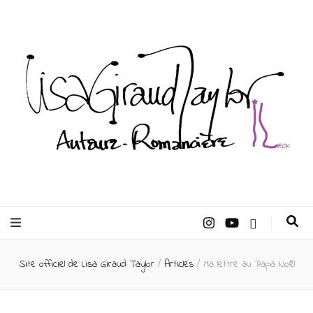
Lisa Giraud
Taylor –
Site officiel de Lisa Giraud Taylor
/
Articles
/
Ma lettre au Papa Noël
Auteur