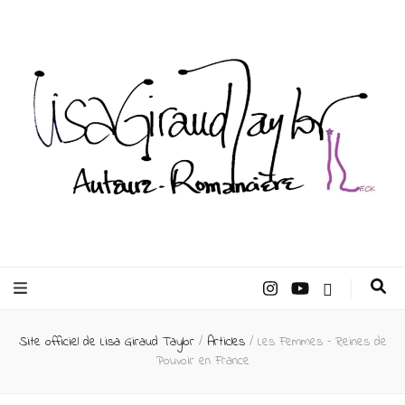
Lisa Giraud
Taylor –
Site officiel de Lisa Giraud Taylor
/
Articles
/
Les Femmes – Reines de
Auteur
Pouvoir en France