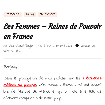
ARTICLES
BLOG
PODCAST
Les Femmes – Reines de Pouvoir
en France
par
Lisa Giraud Taylor
mis à jour le
30 avril 2023
Laisser un
sur
commentaire
Les
Femmes
–
Bonjour,
Reines
de
Dans la prolongation de mon podcast sur les
9 écrivaines
Pouvoir
oubliées ou presque
, voici quelques femmes qui ont oeuvré
en
France
lors de l’Histoire de France et qui ont été à la tête de
décisions marquantes de notre pays.