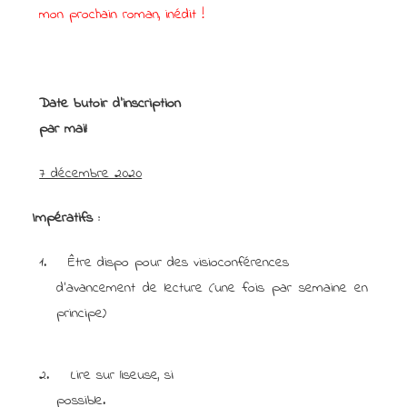
mon prochain roman, inédit !
Date butoir d’inscription
par mail
:
7 décembre 2020
Impératifs :
1.
Être dispo pour des visioconférences
d’avancement de lecture (une fois par semaine en
principe)
2.
Lire sur liseuse, si
possible.