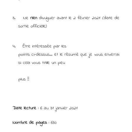
3.
Ne
rien
divulguer avant le 2 février 2021 (date de
sortie officielle)
4.
Être intéressée par les
points ci-dessus… et le résumé que je vous enverrai
si cela vous titille un peu
plus !!
Date lecture :
6 au 31 janvier 2021
Nombre de pages :
630