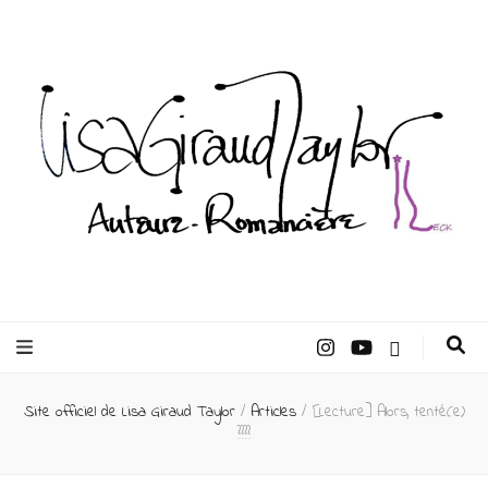
Lisa Giraud
Taylor –
Site officiel de Lisa Giraud Taylor
/
Articles
/
[Lecture] Alors, tenté(e)
Auteur
????