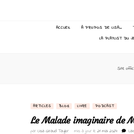
Lisa Giraud
ACCUEIL
À PROPOS DE LISA…
LA PLAYLIST DU J
Site offic
ARTICLES
BLOG
LIVRE
PODCAST
Le Malade imaginaire de 
par
Lisa Giraud Taylor
mis à jour le
21 mai 2024
La