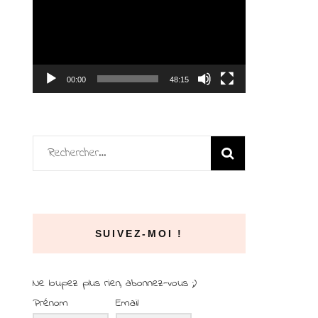
vidéo
00:00
48:15
Rechercher :
SUIVEZ-MOI !
Ne loupez plus rien, abonnez-vous ;)
Prénom
Email