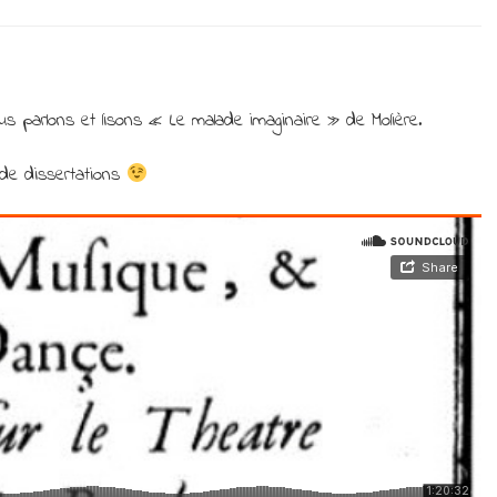
Le
Malade
imaginaire
de
Molière
 parlons et lisons « Le malade imaginaire » de Molière.
–
#authéâtreen2024
s de dissertations