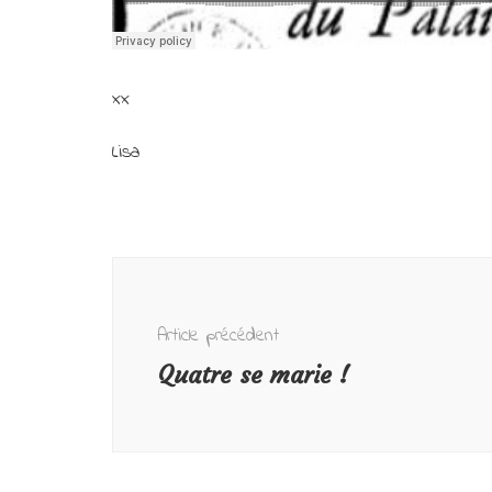
xx
Lisa
Navigation
d'article
Article précédent
Quatre se marie !