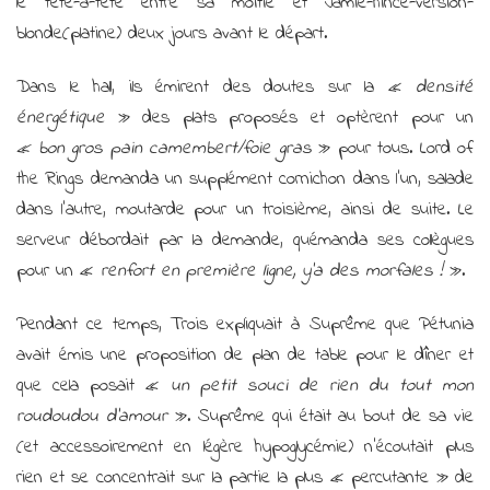
le tête-à-tête entre sa moitié et Jamie-hince-version-
blonde(platine) deux jours avant le départ.
Dans le hall, ils émirent des doutes sur la «
densité
énergétique
» des plats proposés et optèrent pour un
« bon gros pain camembert/foie gras
» pour tous. Lord of
the Rings demanda un supplément cornichon dans l’un, salade
dans l’autre, moutarde pour un troisième, ainsi de suite. Le
serveur débordait par la demande, quémanda ses collègues
pour un «
renfort en première ligne, y’a des morfales !
».
Pendant ce temps, Trois expliquait à Suprême que Pétunia
avait émis une proposition de plan de table pour le dîner et
que cela posait «
un petit souci de rien du tout mon
roudoudou d’amour
». Suprême qui était au bout de sa vie
(et accessoirement en légère hypoglycémie) n’écoutait plus
rien et se concentrait sur la partie la plus « percutante » de