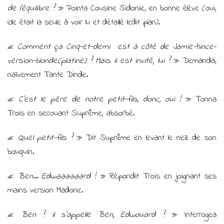
de l’équilibre ?
» Pointa Cousine Sidonie, en bonne élève (oui,
elle était la seule à voir lu et détaillé ledit plan).
«
Comment ça Cinq-et-demi est à côté de Jamie-hince-
version-blonde(platine) ? Mais il est invité, lui ?
» Demanda,
naïvement Tante Dinde.
«
C’est le père de notre petit-fils, donc, oui !
» Tonna
Trois en secouant Suprême, absorbé.
«
Quel petit-fils ?
» Dit Suprême en levant le nez de son
bouquin.
«
Ben… Edwaaaaaard !
» Répondit Trois en joignant ses
mains version Madone.
«
Ben ? il s’appelle Ben, Edwouard ?
» Interrogea