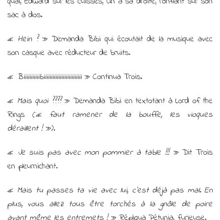
quai, Edward sur les cuisses, Un à sa droite, ronflant sur son
sac à dos.
«
Hein ?
» Demanda Bibi qui écoutait de la musique avec
son casque avec réducteur de bruits.
«
Biiiiiiiiiiibiiiiiiiiiiiiiiiiiiiiiiiiii
» Continua Trois.
«
Mais quoi ????
» Demanda Bibi en textotant à Lord of the
Rings («
faut ramener de la bouffe, les vioques
déraillent !
»).
«
Je suis pas avec mon pommier à table !!!
» Dit Trois
en pleurnichant.
«
Mais tu passes ta vie avec lui, c’est déjà pas mal. En
plus, vous allez tous être torchés à la gnôle de poire
avant même les entremets !
» Répliqua Pétunia, furieuse.