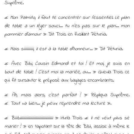
Suprême.
«
Mon Palmito, il faut te concentrer sur l’essentiel. Le plan
de table a un léger souci… tu n’es pas sur le plan… mon
pommier d’amour
» Dit Trois en fusillant Pétunia.
«
Mais siiiiiiiiiii, il est à la table d’honneur…
» Dit Pétunia.
«
Avec Bibi, Cousin Edmond et toi ! Et moi, je suis en
bout de table ! C’est moi la mariée, ou…
» Gueula Trois ce
qui fit sursauter le préposé aux bagages encombrants.
«
Ah, mais alors, c’est parfait !
» Répliqua Suprême.
«
Tout va bien… je peux reprendre ma lecture
».
«
Biiibiiiiiiiiiiiiiiiiiiiiiiiiiiiiiiiiiiiii
» Hurla Trois «
Il ne veut plus se
marier !
» en tapotant sur la tête de Bibi, assise à même le