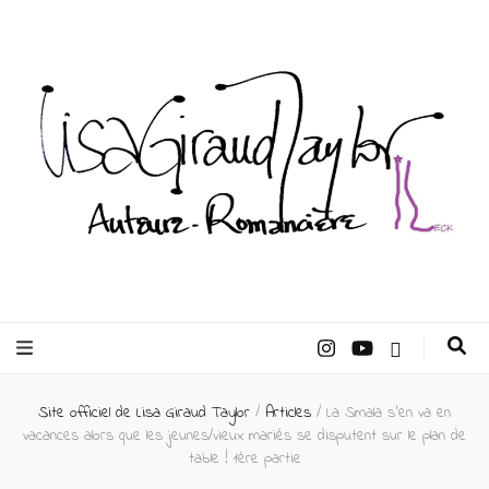
Lisa Giraud
Taylor –
Site officiel de Lisa Giraud Taylor
/
Articles
/
La Smala s’en va en
Auteur
vacances alors que les jeunes/vieux mariés se disputent sur le plan de
table ! 1ère partie