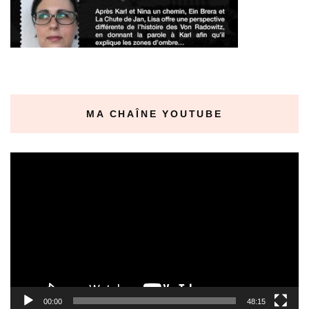
MA CHAÎNE YOUTUBE
Lecteur
vidéo
00:00
48:15