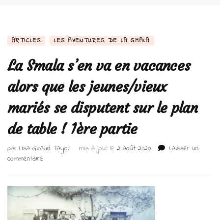
ARTICLES
LES AVENTURES DE LA SMALA
La Smala s’en va en vacances
alors que les jeunes/vieux
mariés se disputent sur le plan
de table ! 1ère partie
par
Lisa Giraud Taylor
mis à jour le
2 août 2020
Laisser un
sur
commentaire
La
Smala
s’en
va
en