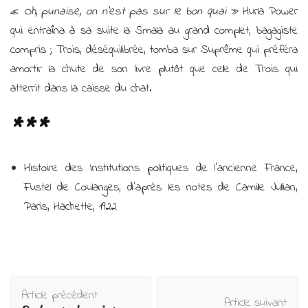
«
Oh, punaise, on n’est pas sur le bon quai
» Hurla Power
qui entraîna à sa suite la Smala au grand complet, bagagiste
compris ; Trois, déséquilibrée, tomba sur Suprême qui préféra
amortir la chute de son livre plutôt que celle de Trois qui
atterrit dans la caisse du chat.
***
Histoire des Institutions politiques de l’ancienne France,
Fustel de Coulanges, d’après les notes de Camille Jullian,
Paris, Hachette, 1922
Navigation
Article précédent
d'article
Article suivant