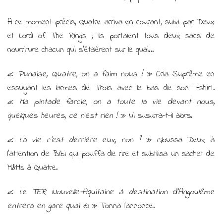
A ce moment précis, Quatre arriva en courant, suivi par Deux
et Lord of The Rings ; ils portaient tous deux sacs de
nourriture chacun qui s’étalèrent sur le quai…
«
Punaise, Quatre, on a faim nous !
» Cria Suprême en
essuyant les larmes de Trois avec le bas de son t-shirt.
«
Ma pintade farcie, on a toute la vie devant nous,
quelques heures, ce n’est rien !
» lui susurra-t-il alors.
«
La vie c’est derrière eux, non ?
» Gloussa Deux à
l’attention de Bibi qui pouffa de rire et subtilisa un sachet de
M&Ms à Quatre.
«
Le TER Nouvelle-Aquitaine à destination d’Angoulême
entrera en gare quai 10
» Tonna l’annonce.