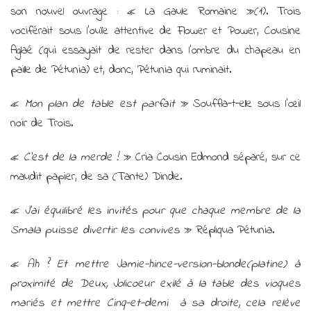
son nouvel ouvrage : « La Gaule Romaine »(1). Trois
vociférait sous l’ouïe attentive de Flower et Power, Cousine
Aglaé (qui essayait de rester dans l’ombre du chapeau en
paille de Pétunia) et, donc, Pétunia qui ruminait.
«
Mon plan de table est parfait
» Souffla-t-elle sous l’œil
noir de Trois.
«
C’est de la merde !
» Cria Cousin Edmond séparé, sur ce
maudit papier, de sa (Tante) Dinde.
«
J’ai équilibré les invités pour que chaque membre de la
Smala puisse divertir les convives
» Répliqua Pétunia.
«
Ah ? Et mettre Jamie-hince-version-blonde(platine) à
proximité de Deux, Jolicoeur exilé à la table des vioques
mariés et mettre Cinq-et-demi à sa droite, cela relève