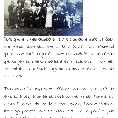
vacances
alors
que
les
jeunes/vieux
mariés
se
Alors que la Smala débarquait sur le quai de la Gare St Jean,
disputent
sur
aux grands dam des agents de la SNCF, Trois s’aperçut
le
qu’elle avait oublié la glacière avec les sandwiches. Un décida
plan
que les jeunes smaliens seraient les « éclaireurs » pour aller
de
table !
se ravitailler en
« bouffe urgente et nécessaire à la survie
1ère
en TER
».
partie
Tous masqués, amplement efficace pour couvrir le bruit de
leurs échanges, la Smala se posa comme un seul homme sur
le quai 12, dans l’attente de la rame. Quatre, Deux et Lords of
the Rings partirent, avec un Jolicoeur qui était déprimé depuis