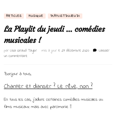
ARTICLES
MUSIQUE
PLAYLISTDUJEUDI
La Playlit du jeudi … comédies
musicales !
par
Lisa Giraud Taylor
mis à jour le
27 décembre 2020
Laisser
sur
un commentaire
La
Playlit
du
Bonjour à tous,
jeudi
…
Chanter et danser ? Le rêve, non ?
comédies
musicales
En tous les cas, j’adore certaines comédies musicales ou
!
films musicaux mais avec parcimonie !!