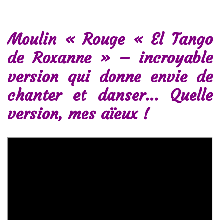
Moulin « Rouge « El Tango
de Roxanne » – incroyable
version qui donne envie de
chanter et danser… Quelle
version, mes aïeux !