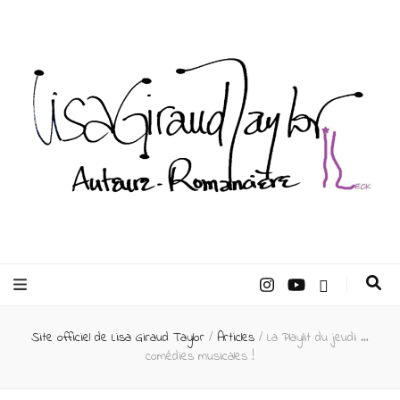
Lisa Giraud
Taylor –
Site officiel de Lisa Giraud Taylor
/
Articles
/
La Playlit du jeudi …
Auteur
comédies musicales !