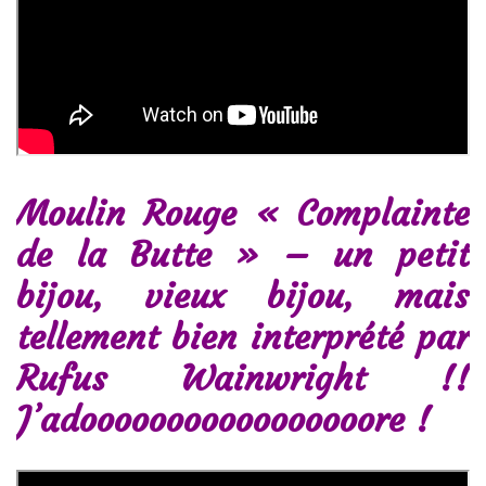
Moulin Rouge « Complainte
de la Butte » – un petit
bijou, vieux bijou, mais
tellement bien interprété par
Rufus Wainwright !!
J’adooooooooooooooooore !