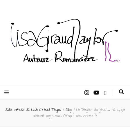
Lisa Giraud
Taylor –
Site officiel de Lisa Giraud Taylor
/
Blog
/
La Playlist du jeudi… tiens, ça
Auteur
faisait longtemps (trop ? pas assez ?)