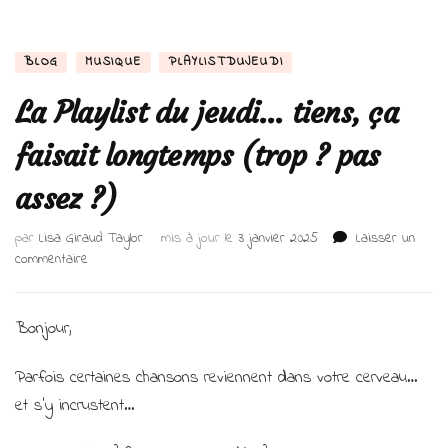
BLOG
MUSIQUE
PLAYLISTDUJEUDI
La Playlist du jeudi… tiens, ça
faisait longtemps (trop ? pas
assez ?)
par
Lisa Giraud Taylor
mis à jour le
3 janvier 2025
Laisser un
sur
commentaire
La
Playlist
du
Bonjour,
jeudi…
tiens,
Parfois certaines chansons reviennent dans votre cerveau…
ça
et s’y incrustent…
faisait
longtemps
(trop