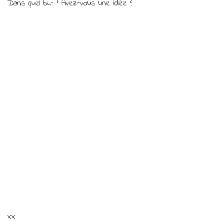
Dans quel but ? Avez-vous une idée ?
?
pas
assez
?)
xx