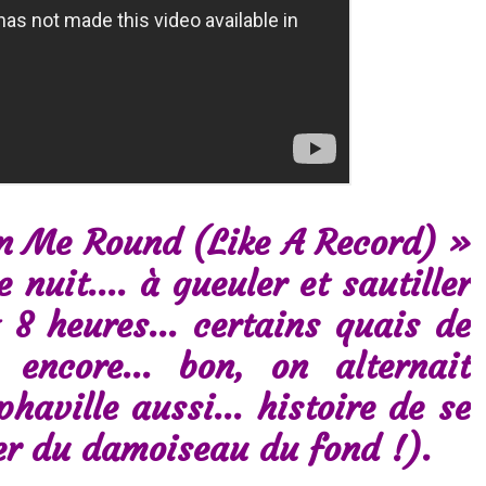
in Me Round (Like A Record) »
 nuit…. à gueuler et sautiller
 8 heures… certains quais de
t encore… bon, on alternait
haville aussi… histoire de se
er du damoiseau du fond !).