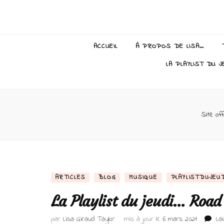
Lisa Giraud
ACCUEIL
À PROPOS DE LISA…
LA PLAYLIST DU J
Site off
ARTICLES
BLOG
MUSIQUE
PLAYLISTDUJEU
La Playlist du jeudi… Road 
par
Lisa Giraud Taylor
mis à jour le
6 mars 2021
La