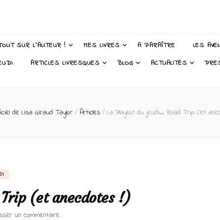
 Taylor – Auteur
TOUT SUR L’AUTEUR !
MES LIVRES
A PARAÎTRE
LES AVE
EUDI
ARTICLES LIVRESQUES
BLOG
ACTUALITÉS
PRE
iciel de Lisa Giraud Taylor
/
Articles
/
La Playlist du jeudi… Road Trip (et ane
DI
Trip (et anecdotes !)
sur
isser un commentaire