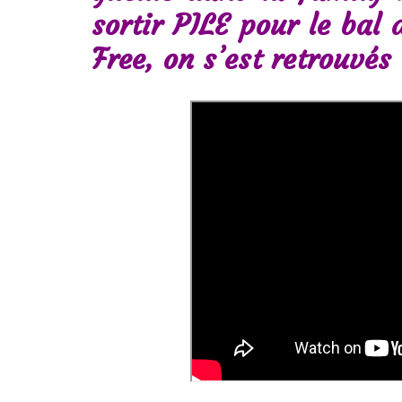
sortir PILE pour le bal 
Free, on s’est retrouvé