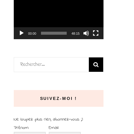
vidéo
00:00
48:15
Rechercher :
SUIVEZ-MOI !
Ne loupez plus rien, abonnez-vous ;)
Prénom
Email