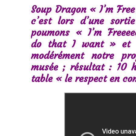
Soup Dragon « I’m Free 
c’est lors d’une sorti
poumons « I’m Freeeee
do that I want » et l
modérément notre pro
musée ; résultat : 10 
table « le respect en c