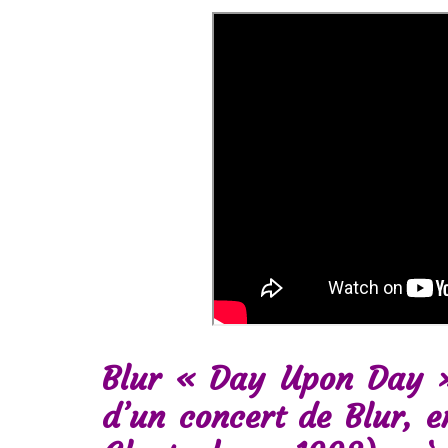
Blur « Day Upon Day »
d’un concert de Blur, e