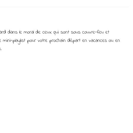
La
Playlist
du
jeudi…
Road
fard dans le moral de ceux qui sont sous couvre-feu et
Trip
e mini-playlist pour votre prochain départ en vacances ou en
(et
anecdotes
.
!)