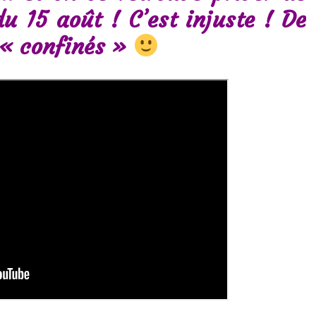
du 15 août ! C’est injuste ! De
s « confinés »