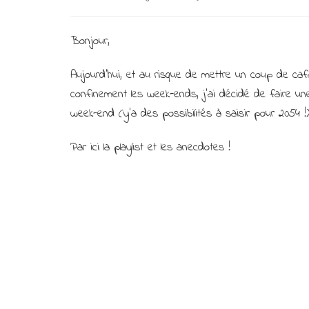
Bonjour,
Aujourd’hui, et au risque de mettre un coup de ca
confinement les week-ends, j’ai décidé de faire un
week-end (y’a des possibilités à saisir pour 2054 !)
Par ici la playlist et les anecdotes !