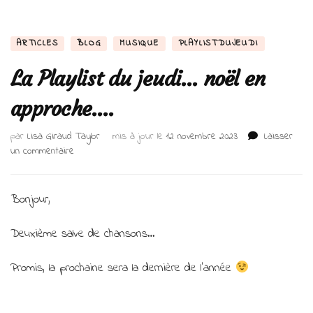
ARTICLES
BLOG
MUSIQUE
PLAYLISTDUJEUDI
La Playlist du jeudi… noël en
approche….
par
Lisa Giraud Taylor
mis à jour le
12 novembre 2023
Laisser
sur
un commentaire
La
Playlist
du
Bonjour,
jeudi…
noël
Deuxième salve de chansons…
en
approche….
Promis, la prochaine sera la dernière de l’année