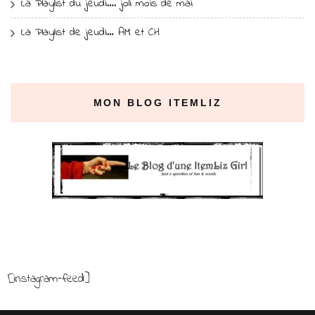
La Playlist du jeudi…. joli mois de mai
La Playlist de jeudi… AM et CH
MON BLOG ITEMLIZ
[instagram-feed]