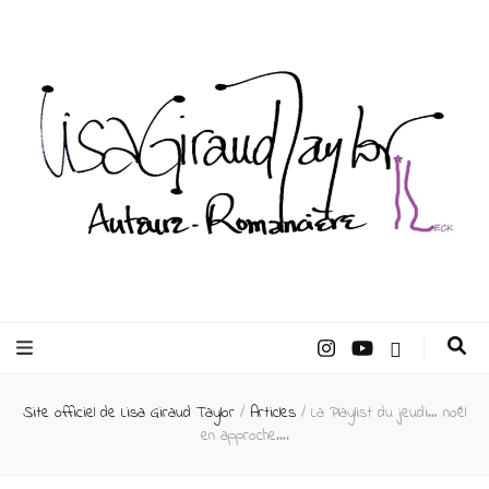
Lisa Giraud
Taylor –
Site officiel de Lisa Giraud Taylor
/
Articles
/
La Playlist du jeudi… noël
Auteur
en approche….