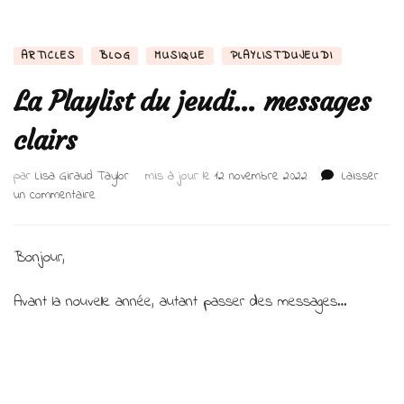
ARTICLES
BLOG
MUSIQUE
PLAYLISTDUJEUDI
La Playlist du jeudi… messages
clairs
par
Lisa Giraud Taylor
mis à jour le
12 novembre 2022
Laisser
sur
un commentaire
La
Playlist
du
Bonjour,
jeudi…
messages
Avant la nouvelle année, autant passer des messages…
clairs