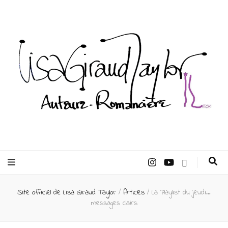
Lisa Giraud
Taylor –
Site officiel de Lisa Giraud Taylor
/
Articles
/
La Playlist du jeudi…
Auteur
messages clairs