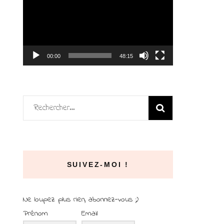
vidéo
00:00
48:15
Rechercher :
SUIVEZ-MOI !
Ne loupez plus rien, abonnez-vous ;)
Prénom
Email