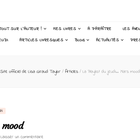
 Taylor – Auteur
TOUT SUR L’AUTEUR !
MES LIVRES
A PARAÎTRE
LES AVE
EUDI
ARTICLES LIVRESQUES
BLOG
ACTUALITÉS
PRE
Site officiel de Lisa Giraud Taylor
/
Articles
/
La Playlist du jeudi… Mars mood
DI
s mood
sur
Laisser un commentaire