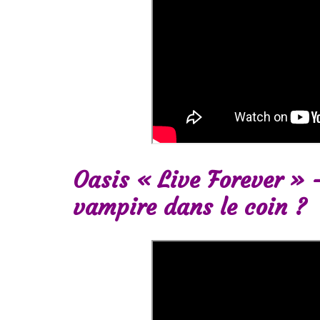
Oasis « Live Forever » 
vampire dans le coin ?