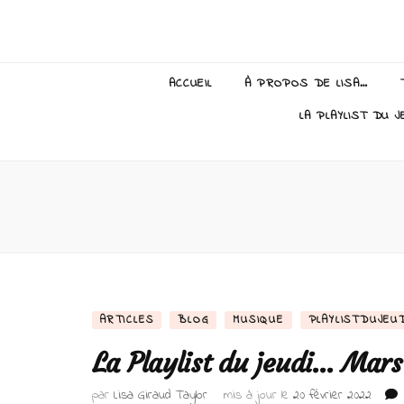
Lisa Giraud
ACCUEIL
À PROPOS DE LISA…
LA PLAYLIST DU J
ARTICLES
BLOG
MUSIQUE
PLAYLISTDUJEU
La Playlist du jeudi… Mar
par
Lisa Giraud Taylor
mis à jour le
20 février 2022