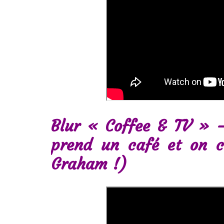
Blur « Coffee & TV » 
prend un café et on c
Graham !)