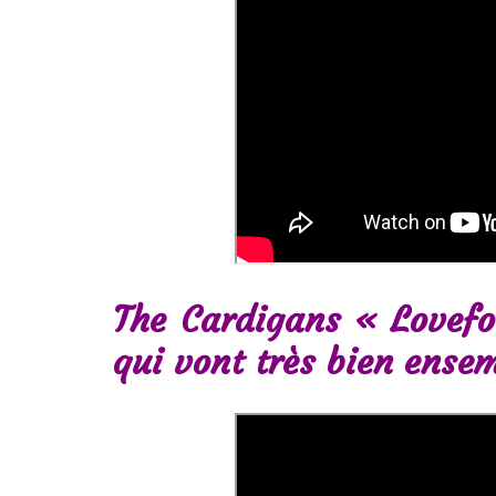
The Cardigans « Lovefo
qui vont très bien ense