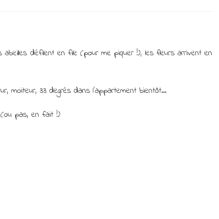
La
Playlist
du
jeudi…
Mars
s abeilles défilent en file (pour me piquer !), les fleurs arrivent en
mood
aleur, moiteur, 33 degrés dans l’appartement bientôt…
(ou pas, en fait !)