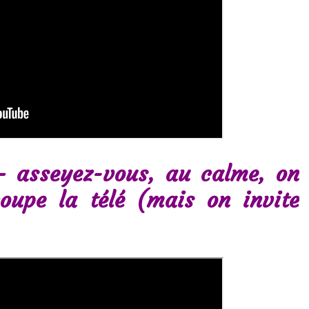
– asseyez-vous, au calme, on
oupe la télé (mais on invite