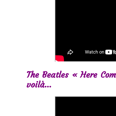
The Beatles « Here Come
voilà…