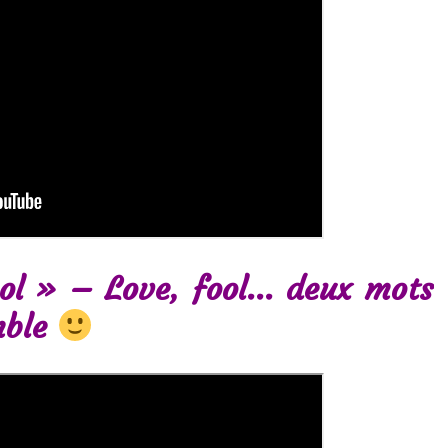
ol » – Love, fool… deux mots
mble