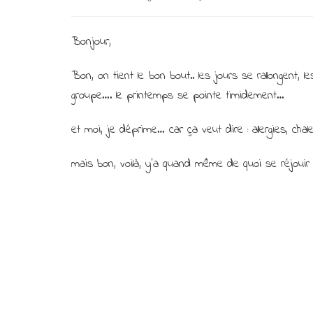
Bonjour,
Bon, on tient le bon bout.. les jours se rallongent, le
groupe…. le printemps se pointe timidement…
et moi, je déprime… car ça veut dire : allergies, ch
mais bon, voilà, y’a quand même de quoi se réjouir 