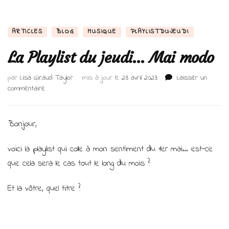
ARTICLES
BLOG
MUSIQUE
PLAYLISTDUJEUDI
La Playlist du jeudi… Mai modo
par
Lisa Giraud Taylor
mis à jour le
23 avril 2023
Laisser un
sur
commentaire
La
Playlist
du
Bonjour,
jeudi…
Mai
voici la playlist qui colle à mon sentiment du 1er mai… est-ce
modo
que cela sera le cas tout le long du mois ?
Et la vôtre, quel titre ?