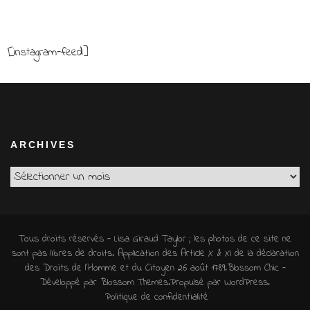
[instagram-feed]
ARCHIVES
Archives
Tous droits réservés - Lisa Giraud Taylor ; les photos de ce site ne
sont pas libres de droits. Application des Article X & XI de la déclaration
des Droits de l'Homme et du Citoyen 26 août 1789.
Blossom Chic -
Développé par
Blossom Themes
.Propulsé par
WordPress
.
Politique de confidentialité