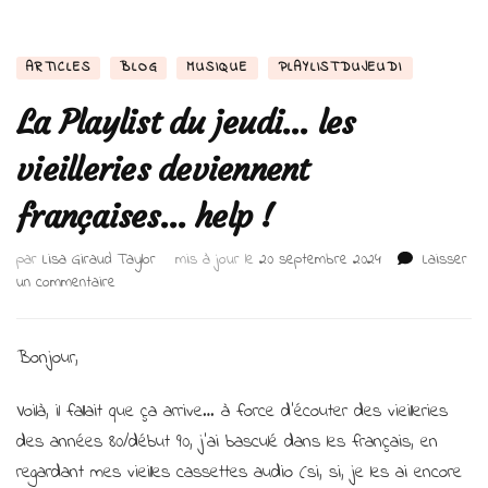
ARTICLES
BLOG
MUSIQUE
PLAYLISTDUJEUDI
La Playlist du jeudi… les
vieilleries deviennent
françaises… help !
par
Lisa Giraud Taylor
mis à jour le
20 septembre 2024
Laisser
sur
un commentaire
La
Playlist
du
Bonjour,
jeudi…
les
Voilà, il fallait que ça arrive… à force d’écouter des vieilleries
vieilleries
des années 80/début 90, j’ai basculé dans les français, en
deviennent
françaises…
regardant mes vieilles cassettes audio (si, si, je les ai encore
help