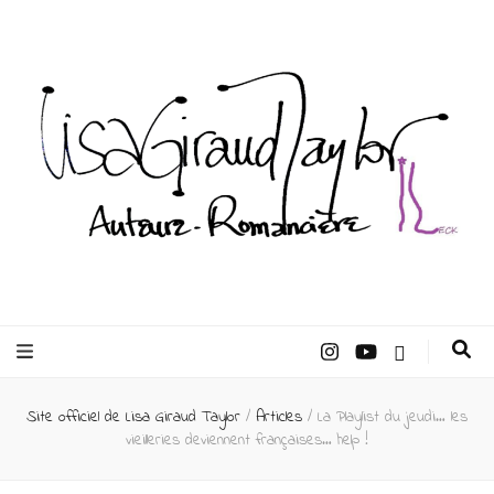
Lisa Giraud
Taylor –
Site officiel de Lisa Giraud Taylor
/
Articles
/
La Playlist du jeudi… les
Auteur
vieilleries deviennent françaises… help !