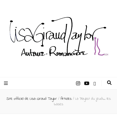
Lisa Giraud
Taylor –
Site officiel de Lisa Giraud Taylor
/
Articles
/
La Playlist du jeudi… les
Auteur
bases