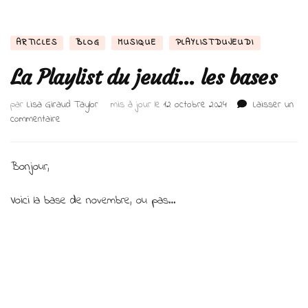
ARTICLES
BLOG
MUSIQUE
PLAYLISTDUJEUDI
La Playlist du jeudi… les bases
par
Lisa Giraud Taylor
mis à jour le
12 octobre 2024
Laisser un
sur
commentaire
La
Playlist
du
Bonjour,
jeudi…
les
Voici la base de novembre, ou pas…
bases