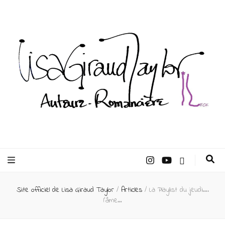
Lisa Giraud
Taylor –
Site officiel de Lisa Giraud Taylor
/
Articles
/
La Playlist du jeudi….
Auteur
l’âme…