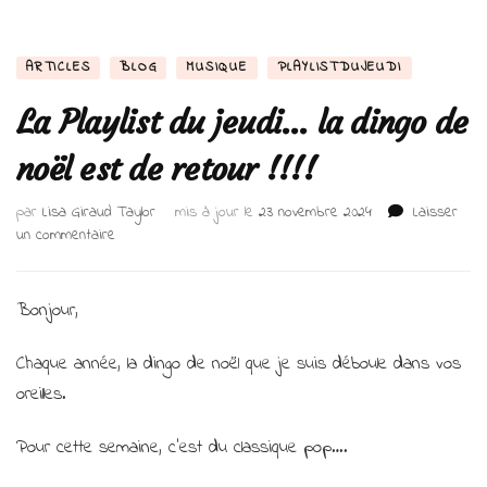
ARTICLES
BLOG
MUSIQUE
PLAYLISTDUJEUDI
La Playlist du jeudi… la dingo de
noël est de retour !!!!
par
Lisa Giraud Taylor
mis à jour le
23 novembre 2024
Laisser
sur
un commentaire
La
Playlist
du
Bonjour,
jeudi…
la
Chaque année, la dingo de noël que je suis déboule dans vos
dingo
oreilles.
de
noël
est
Pour cette semaine, c’est du classique pop….
de
retour