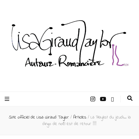
Lisa Giraud
Taylor –
Site officiel de Lisa Giraud Taylor
/
Articles
/
La Playlist du jeudi… la
Auteur
dingo de noël est de retour !!!!