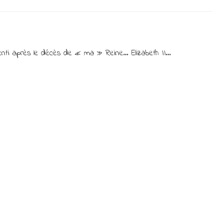
La
Playlist
du
jeudi….
Hope….
senti après le décès de « ma » Reine… Elizabeth II…