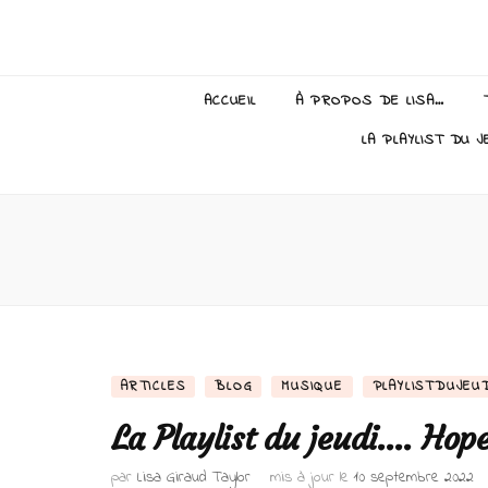
Lisa Giraud
ACCUEIL
À PROPOS DE LISA…
LA PLAYLIST DU J
ARTICLES
BLOG
MUSIQUE
PLAYLISTDUJEU
La Playlist du jeudi…. Hop
par
Lisa Giraud Taylor
mis à jour le
10 septembre 2022