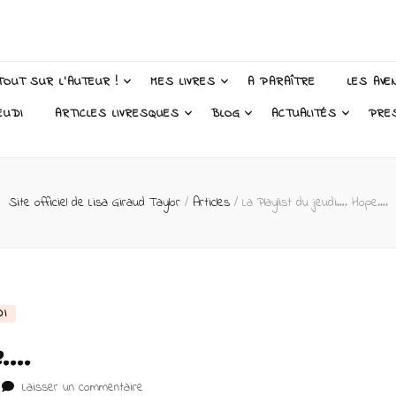
 Taylor – Auteur
TOUT SUR L’AUTEUR !
MES LIVRES
A PARAÎTRE
LES AVE
EUDI
ARTICLES LIVRESQUES
BLOG
ACTUALITÉS
PRE
Site officiel de Lisa Giraud Taylor
/
Articles
/
La Playlist du jeudi…. Hope….
DI
e….
sur
Laisser un commentaire