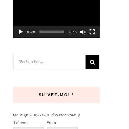
vidéo
00:00
48:15
Rechercher :
SUIVEZ-MOI !
Ne loupez plus rien, abonnez-vous ;)
Prénom
Email