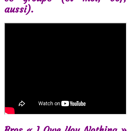
aussi).
Bros « I Owe You Nothing »