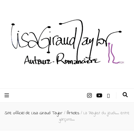
Lisa Giraud
Taylor –
Site officiel de Lisa Giraud Taylor
/
Articles
/
La Playlist du jeudi…. entre
Auteur
garçons…