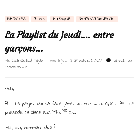
ARTICLES
BLOG
MUSIQUE
PLAYLISTDUJEUDI
La Playlist du jeudi…. entre
garçons…
par
Lisa Giraud Taylor
mis à jour le
29 octobre 2021
Laisser un
sur
commentaire
La
Playlist
du
Hello,
jeudi….
entre
Ah ! La playlist qui va faire jaser un brin … « QUOI ????? Lisa
garçons…
possède ça dans son MP3 ???? »…
Heu, oui, comment dire ?