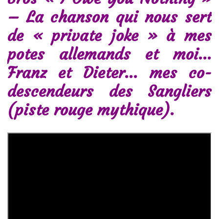
– La chanson qui nous sert
de « private joke » à mes
potes allemands et moi…
Franz et Dieter… mes co-
descendeurs des Sangliers
(piste rouge mythique).