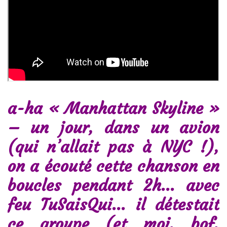
a-ha « Manhattan Skyline »
– un jour, dans un avion
(qui n’allait pas à NYC !),
on a écouté cette chanson en
boucles pendant 2h… avec
feu TuSaisQui… il détestait
ce groupe (et moi, bof,