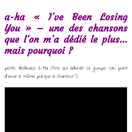
a-ha « I’ve Been Losing
You » – une des chansons
que l’on m’a dédié le plus…
mais pourquoi ?
petite dédicace à Ma Chris qui adorait ce groupe (au point
d’avoir le même pull que le chanteur !)