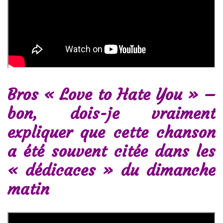
Bros « Love to Hate You » –
bon, dois-je vraiment
expliquer que cette chanson
a été souvent citée dans les
« dédicaces » du dimanche
matin