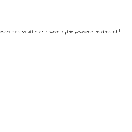
La
Playlist
du
jeudi….
ça
ousser les meubles et à hurler à plein poumons en dansant !
va
au
clash
!