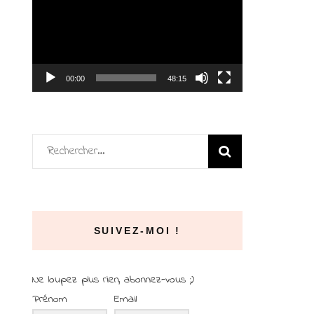
vidéo
00:00
48:15
Rechercher :
SUIVEZ-MOI !
Ne loupez plus rien, abonnez-vous ;)
Prénom
Email