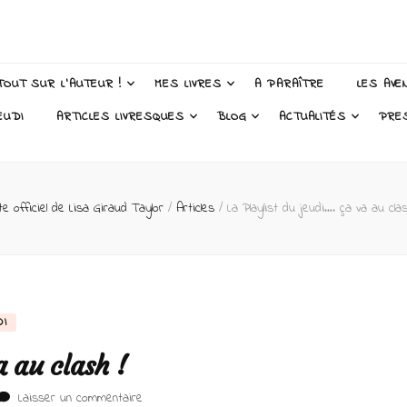
 Taylor – Auteur
TOUT SUR L’AUTEUR !
MES LIVRES
A PARAÎTRE
LES AVE
EUDI
ARTICLES LIVRESQUES
BLOG
ACTUALITÉS
PRE
te officiel de Lisa Giraud Taylor
/
Articles
/
La Playlist du jeudi…. ça va au clas
DI
a au clash !
sur
Laisser un commentaire