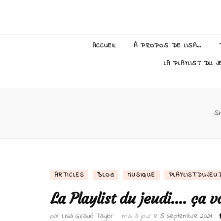
Lisa Giraud
ACCUEIL
À PROPOS DE LISA…
LA PLAYLIST DU J
Si
ARTICLES
BLOG
MUSIQUE
PLAYLISTDUJEU
La Playlist du jeudi…. ça v
par
Lisa Giraud Taylor
mis à jour le
5 septembre 2021