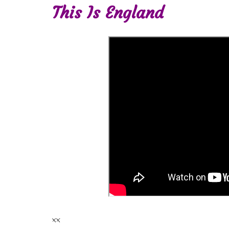
This Is England
xx