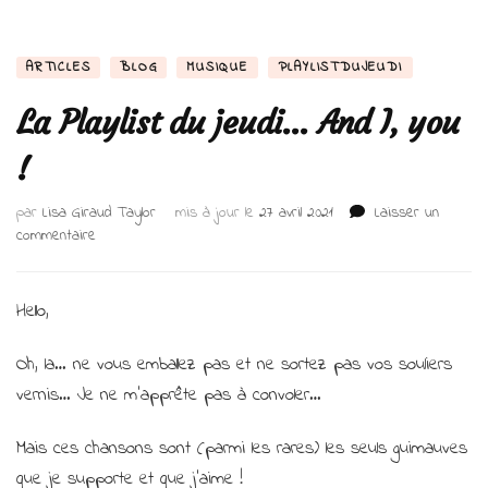
ARTICLES
BLOG
MUSIQUE
PLAYLISTDUJEUDI
La Playlist du jeudi… And I, you
!
par
Lisa Giraud Taylor
mis à jour le
27 avril 2021
Laisser un
sur
commentaire
La
Playlist
du
Hello,
jeudi…
And
Oh, la… ne vous emballez pas et ne sortez pas vos souliers
I,
vernis… Je ne m’apprête pas à convoler…
you
!
Mais ces chansons sont (parmi les rares) les seuls guimauves
que je supporte et que j’aime !