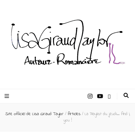
Lisa Giraud
Taylor –
Site officiel de Lisa Giraud Taylor
/
Articles
/
La Playlist du jeudi… And I,
Auteur
you !