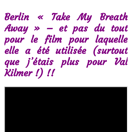
Berlin « Take My Breath
Away » – et pas du tout
pour le film pour laquelle
elle a été utilisée (surtout
que j’étais plus pour Val
Kilmer !) !!