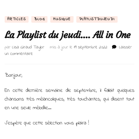
ARTICLES
BLOG
MUSIQUE
PLAYLISTDUJEUDI
La Playlist du jeudi…. All in One
par
Lisa Giraud Taylor
mis à jour le
19 septembre 2022
Laisser
sur
un commentaire
La
Playlist
du
Bonjour,
jeudi….
All
En cette dernière semaine de septembre, il fallait quelques
in
chansons très mélancoliques, très touchantes, qui disent tout
One
en une seule mélodie…
J’espère que cette sélection vous plaira !