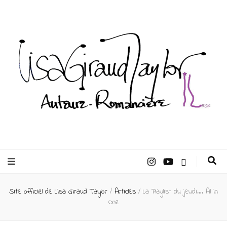
Lisa Giraud
Taylor –
Site officiel de Lisa Giraud Taylor
/
Articles
/
La Playlist du jeudi…. All in
Auteur
One