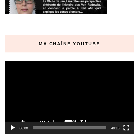
MA CHAÎNE YOUTUBE
Lecteur
vidéo
00:00
48:15