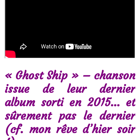
« Ghost Ship » – chanson
issue de leur dernier
album sorti en 2015… et
sûrement pas le dernier
(cf. mon rêve d’hier soir