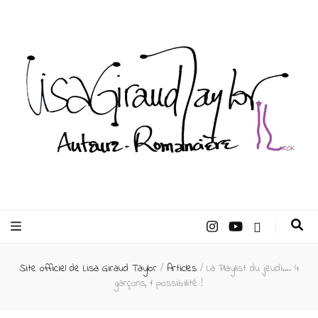
Lisa Giraud
Taylor –
Site officiel de Lisa Giraud Taylor
/
Articles
/
La Playlist du jeudi…. 4
Auteur
garçons, 1 possibilité !