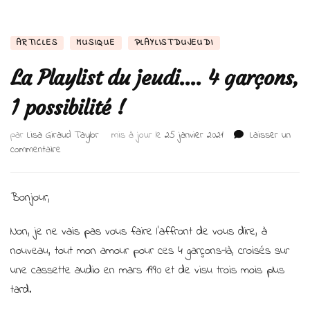
ARTICLES
MUSIQUE
PLAYLISTDUJEUDI
La Playlist du jeudi…. 4 garçons,
1 possibilité !
par
Lisa Giraud Taylor
mis à jour le
25 janvier 2021
Laisser un
sur
commentaire
La
Playlist
du
Bonjour,
jeudi….
4
Non, je ne vais pas vous faire l’affront de vous dire, à
garçons,
nouveau, tout mon amour pour ces 4 garçons-là, croisés sur
1
possibilité
une cassette audio en mars 1990 et de visu trois mois plus
!
tard.