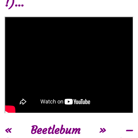
!)…
« Beetlebum » –