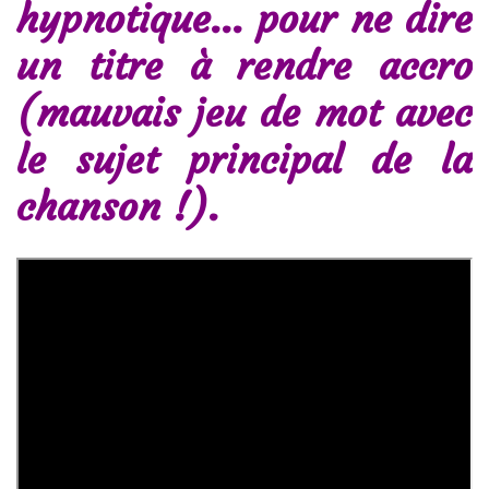
hypnotique… pour ne dire
un titre à rendre accro
(mauvais jeu de mot avec
le sujet principal de la
chanson !).