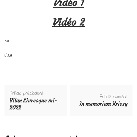
Vidéo 1
Vidéo 2
xx
Lisa
Navigation
Article précédent
d'article
Article suivant
Bilan Livresque mi-
In memoriam Krissy
2022