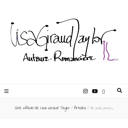
Lisa Giraud
Taylor –
Site officiel de Lisa Giraud Taylor
/
Articles
/
Je suis pour…
Auteur