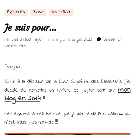
ARTICLES
BLOG
PODCAST
Je suis pour…
par
Lisa Giraud Taylor
mis à jour le
28 juin 2022
Laisser un
sur
commentaire
Je
suis
pour…
Bonjour,
Suite à la décision de la Cour Suprême des Etats-Unis, j’ai
mon
décidé de remettre en lumière ce papier écrit sur
blog en 2014
!!
Cela exprime assez bien ce que je pense de la situation… qui
n’est, hélas, pas nouvelle !!!