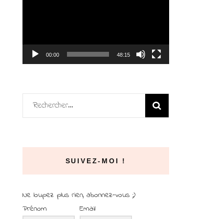
vidéo
00:00
48:15
Rechercher :
SUIVEZ-MOI !
Ne loupez plus rien, abonnez-vous ;)
Prénom
Email