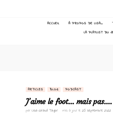
Lisa Giraud
ACCUEIL
À PROPOS DE LISA…
LA PLAYLIST DU J
ARTICLES
BLOG
PODCAST
J’aime le foot… mais pas….
par
Lisa Giraud Taylor
mis à jour le
25 septembre 2022