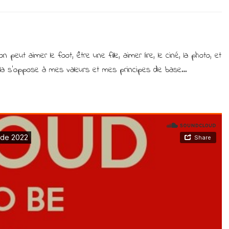
J’aime
le
foot…
mais
pas….
peut aimer le foot, être une fille, aimer lire, le ciné, la photo, et
ela s’oppose à mes valeurs et mes principes de base…