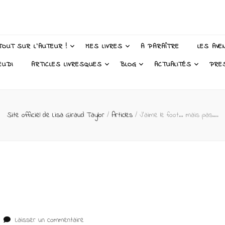
 Taylor – Auteur
TOUT SUR L’AUTEUR !
MES LIVRES
A PARAÎTRE
LES AVE
EUDI
ARTICLES LIVRESQUES
BLOG
ACTUALITÉS
PRE
Site officiel de Lisa Giraud Taylor
/
Articles
/
J’aime le foot… mais pas….
sur
Laisser un commentaire