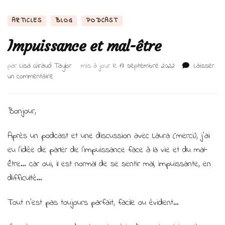
ARTICLES
BLOG
PODCAST
Impuissance et mal-être
par
Lisa Giraud Taylor
mis à jour le
17 septembre 2022
Laisser
sur
un commentaire
Impuissance
et
mal-
Bonjour,
être
Après un podcast et une discussion avec Laura (merci), j’ai
eu l’idée de parler de l’impuissance face à la vie et du mal-
être… car oui, il est normal de se sentir mal, impuissante, en
difficulté…
Tout n’est pas toujours parfait, facile ou évident…