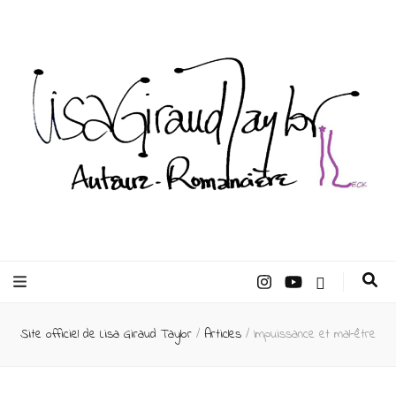
Lisa Giraud
Taylor –
Site officiel de Lisa Giraud Taylor
/
Articles
/
Impuissance et mal-être
Auteur