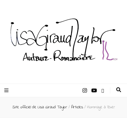
Lisa Giraud
Taylor –
Site officiel de Lisa Giraud Taylor
/
Articles
/
Hommage à River
Auteur