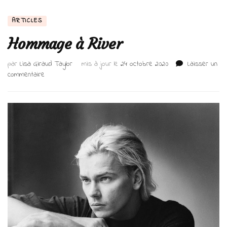
ARTICLES
Hommage à River
par
Lisa Giraud Taylor
mis à jour le
24 octobre 2020
Laisser un
sur
commentaire
Hommage
à
River