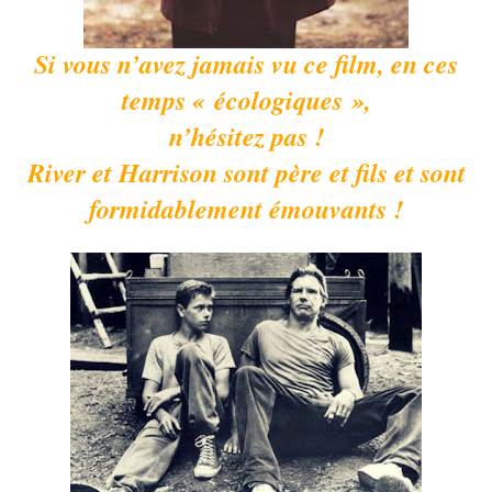
Si vous n’avez jamais vu ce film, en ces
temps « écologiques »,
n’hésitez pas !
River et Harrison sont père et fils et sont
formidablement émouvants !