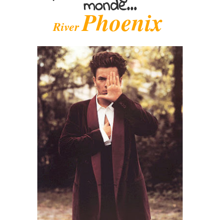
monde…
Phoenix
River