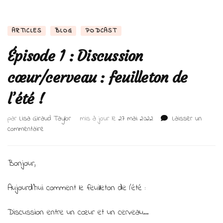
ARTICLES
BLOG
PODCAST
Épisode 1 : Discussion
cœur/cerveau : feuilleton de
l’été !
par
Lisa Giraud Taylor
mis à jour le
27 mai 2022
Laisser un
sur
commentaire
Épisode
1
:
Bonjour,
Discussion
cœur/cerveau
Aujourd’hui comment le feuilleton de l’été :
:
feuilleton
Discussion entre un cœur et un cerveau…
de
l’été