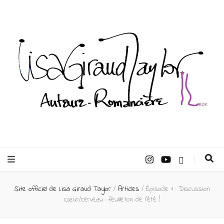
Lisa Giraud
Taylor –
Site officiel de Lisa Giraud Taylor
/
Articles
/
Épisode 1 : Discussion
Auteur
cœur/cerveau : feuilleton de l’été !