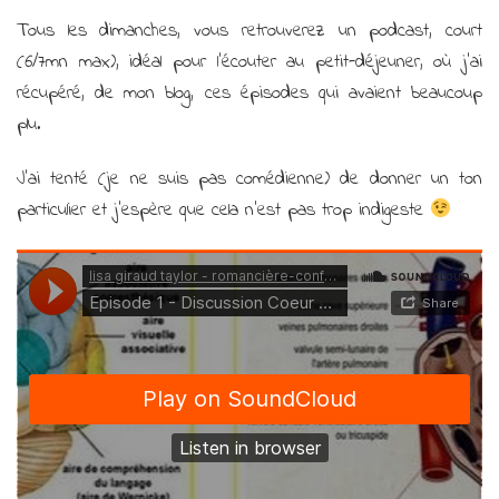
!
Tous les dimanches, vous retrouverez un podcast, court
(6/7mn max), idéal pour l’écouter au petit-déjeuner, où j’ai
récupéré, de mon blog, ces épisodes qui avaient beaucoup
plu.
J’ai tenté (je ne suis pas comédienne) de donner un ton
particulier et j’espère que cela n’est pas trop indigeste