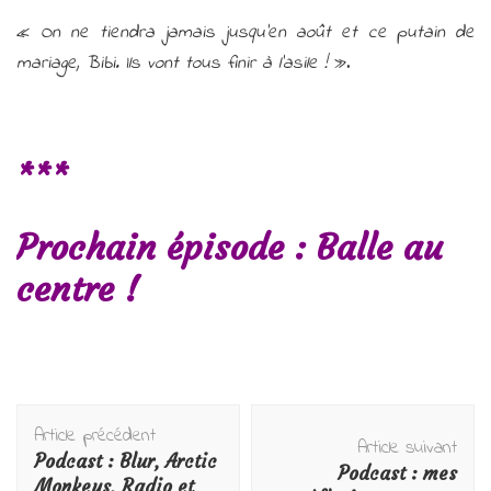
«
On ne tiendra jamais jusqu’en août et ce putain de
mariage, Bibi. Ils vont tous finir à l’asile !
».
***
Prochain épisode : Balle au
centre !
Navigation
Article précédent
d'article
Article suivant
Podcast : Blur, Arctic
Podcast : mes
Monkeys, Radio et