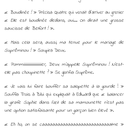
«
Boudinée !
» Précisa Quatre qui venait d’arriver au grenier
«
Elle est boudinée dedans, oui…. On dirait une grosse
saucisse de Belfort !
».
«
Mais cela sera, aussi, ma tenue pour le mariage de
Suprêminou !
» Soupira Deux.
«
Pommiiiiiiiiiiiiiiiiiiiiier, Deux m’appelle Suprêminou ! N’est-
elle pas choupinette ?
» Se glorifia Suprême.
«
Je vais lui faire bouffer sa salopette à la gourde
! »
Souffla Trois à Bibi qui expliquait à Edward que «
balancer
la girafe Sophie dans l’œil de sa mamounette n’est pas
une option satisfaisante pour un garçon bien élevé
».
«
Eh ho, on se caaaaaaaaaaaaaaaaaaaaaaaaaaalme
»