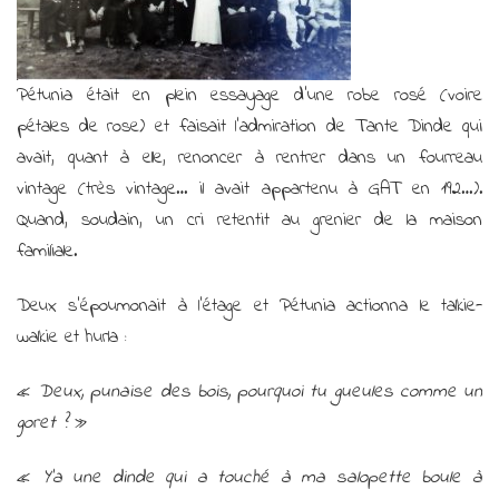
pas
le
mariage
Pétunia était en plein essayage d’une robe rosé (voire
de
Trois)
pétales de rose) et faisait l’admiration de Tante Dinde qui
!
avait, quant à elle, renoncer à rentrer dans un fourreau
vintage (très vintage… il avait appartenu à GAT en 192…).
Quand, soudain, un cri retentit au grenier de la maison
familiale.
Deux s’époumonait à l’étage et Pétunia actionna le talkie-
walkie et hurla :
«
Deux, punaise des bois, pourquoi tu gueules comme un
goret ?
»
«
Y’a une dinde qui a touché à ma salopette boule à