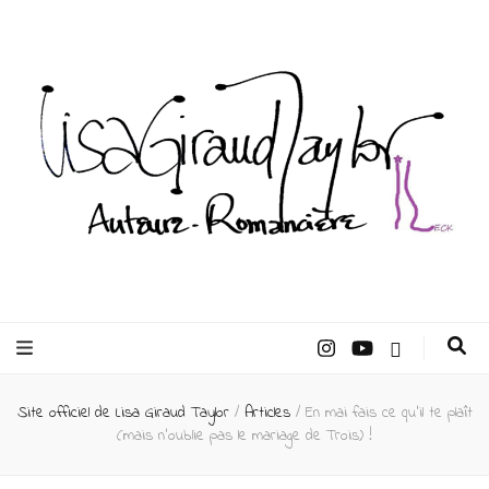
Lisa Giraud
Taylor –
Site officiel de Lisa Giraud Taylor
/
Articles
/
En mai fais ce qu’il te plaît
Auteur
(mais n’oublie pas le mariage de Trois) !