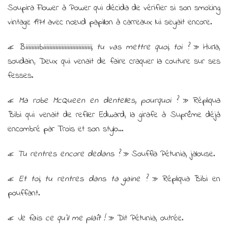
Soupira Flower à Power qui décida de vérifier si son smoking
vintage 1971 avec nœud papillon à carreaux lui seyait encore.
«
Biiiiiiiiibiiiiiiiiiiiiiiiiiiiiiiiiiiiiiiii, tu vas mettre quoi, toi ?
» Hurla,
soudain, Deux qui venait de faire craquer la couture sur ses
fesses.
«
Ma robe McQueen en dentelles, pourquoi ?
» Répliqua
Bibi qui venait de refiler Edward, la girafe à Suprême déjà
encombré par Trois et son stylo…
«
Tu rentres encore dedans ?
» Souffla Pétunia, jalouse.
«
Et toi, tu rentres dans ta gaine ?
» Répliqua Bibi en
pouffant.
«
Je fais ce qu’il me plaît !
» Dit Pétunia, outrée.