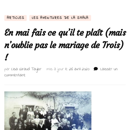
ARTICLES
LES AVENTURES DE LA SMALA
En mai fais ce qu’il te plaît (mais
n’oublie pas le mariage de Trois)
!
par
Lisa Giraud Taylor
mis à jour le
26 avril 2020
Laisser un
sur
commentaire
En
mai
fais
ce
qu’il
te
plaît
(mais
n’oublie