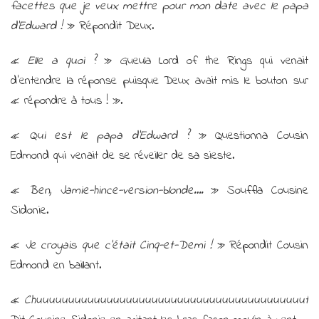
facettes que je veux mettre pour mon date avec le papa
d’Edward !
» Répondit Deux.
«
Elle a quoi ?
» Gueula Lord of the Rings qui venait
d’entendre la réponse puisque Deux avait mis le bouton sur
« répondre à tous ! ».
«
Qui est le papa d’Edward ?
» Questionna Cousin
Edmond qui venait de se réveiller de sa sieste.
«
Ben, Jamie-hince-version-blonde….
» Souffla Cousine
Sidonie.
«
Je croyais que c’était Cinq-et-Demi !
» Répondit Cousin
Edmond en baillant.
«
Chuuuuuuuuuuuuuuuuuuuuuuuuuuuuuuuuuuuuuuuuuut