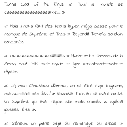
Tonna Lord of the Rings «
Tout le monde se
caaaaaaaaaaaaaaaaalme…
. »
«
Mais il nous faut des tenus hyper, méga, classe pour le
mariage de Suprême et
Trois
» Répondit Pétunia, soudain
concernée.
«
Ouuuuuuuuuuuuuuaiiiiiiiiiiiiis
» Hurlèrent les femmes de la
Smala, sauf Bibi avait repris sa ligne haricot-vert-carottes-
râpées.
«
Oh, mon Choubidou d’amour, on va être trop trognons,
ma sucrette des îles !
» Roucoula Trois en se lovant contre
un Suprême qui avait repris ses mots croisés « spécial
grosses têtes ».
«
Sérieux, on parle déjà du remariage du siècle
»