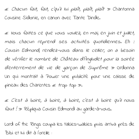
«
Chacun fait, fait, c’qu’il lui plaît, plaît, plaît
» Chantonna
Cousine Sidonie, en canon avec Tante Dinde.
«
Vous faites ce que vous voulez, en mai, en juin et juillet,
mais chacun reprend ses activités quotidiennes. Eh !
Cousin Edmond, rendez-vous dans le cellier, on a besoin
de vérifier le nombre de Château d’Angludet pour la soirée
d’enterrement de vie de garçon de Suprême
» Ordonna
Un qui montrait à Power une publicité pour une caisse de
pineau des Charentes «
trop top
».
«
C’est à boire, à boire, à boire, c’est à boire qu’il nous
faut !
» Répliqua Cousin Edmond au garde-à-vous.
Lord of the Rings coupa les talkies-walkies puis arriva près de
Bibi et lui dit à l’oreille :