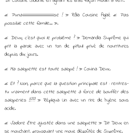
Dit Cousine Sidonie en agitant les bras façon moulin à vent.
«
Punaiiiiiiiiiiiiiiiiiiiiiiiiiiiiiiiiiiise !
» Râla Cousine Aglaé «
Pas
possible cette famille…
».
«
Deux, c’est quoi le problème ?
» Demanda Suprême qui
prit la parole avec un ton de pitbull privé de nourritures
depuis dix jours.
«
Ma salopette est toute salopé !
» Couina Deux.
«
Et ? Non, parce que la question principale est : rentres-
tu vraiment dans cette salopette à force de bouffer des
saloperies !!???
» Répliqua Un avec un rire de hyène sous
acide.
«
J’adore être ajustée dans une salopette
» Dit Deux en
se mouchant, provoquant une moue dégoûtée de Suprême.