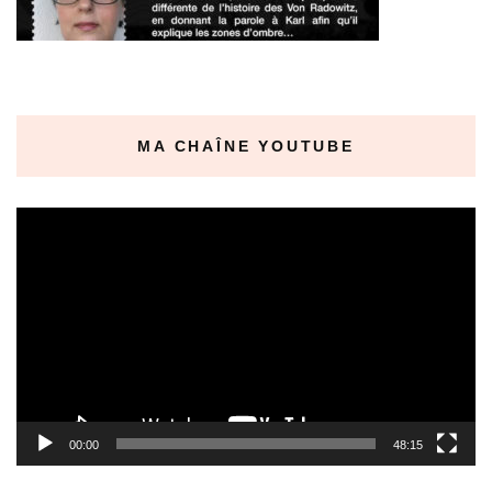
MA CHAÎNE YOUTUBE
Lecteur
vidéo
00:00
48:15